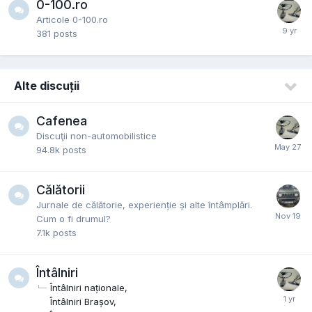
0-100.ro
Articole 0-100.ro
381
posts
Alte discuții
Cafenea
Discuţii non-automobilistice
94.8k
posts
Călătorii
Jurnale de călătorie, experienție și alte întâmplări.
Cum o fi drumul?
7.1k
posts
Întâlniri
Întâlniri naționale
Întâlniri Brașov