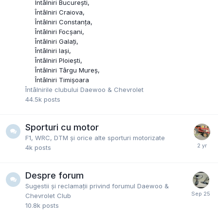
Întâlniri București
Întâlniri Craiova
Întâlniri Constanța
Întâlniri Focșani
Întâlniri Galați
Întâlniri Iași
Întâlniri Ploiești
Întâlniri Târgu Mureș
Întâlniri Timișoara
Întâlnirile clubului Daewoo & Chevrolet
44.5k
posts
Sporturi cu motor
F1, WRC, DTM și orice alte sporturi motorizate
4k
posts
Despre forum
Sugestii și reclamații privind forumul Daewoo &
Chevrolet Club
10.8k
posts