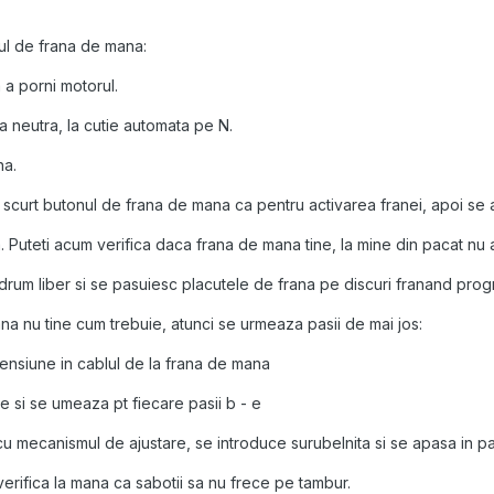
lul de frana de mana:
a porni motorul.
 neutra, la cutie automata pe N.
na.
 scurt butonul de frana de mana ca pentru activarea franei, apoi se 
 Puteti acum verifica daca frana de mana tine, la mine din pacat nu a t
 drum liber si se pasuiesc placutele de frana pe discuri franand pro
na nu tine cum trebuie, atunci se urmeaza pasii de mai jos:
ensiune in cablul de la frana de mana
 si se umeaza pt fiecare pasii b - e
u mecanismul de ajustare, se introduce surubelnita si se apasa in p
rifica la mana ca sabotii sa nu frece pe tambur.