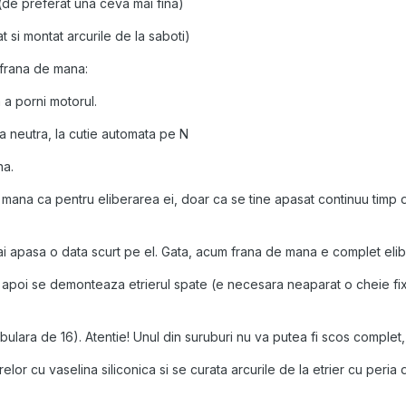
(de preferat una ceva mai fina)
at si montat arcurile de la saboti)
a frana de mana:
a porni motorul.
 neutra, la cutie automata pe N
na.
ana ca pentru eliberarea ei, doar ca se tine apasat continuu timp
 apasa o data scurt pe el. Gata, acum frana de mana e complet eli
i apoi se demonteaza etrierul spate (e necesara neaparat o cheie fixa
bulara de 16). Atentie! Unul din suruburi nu va putea fi scos complet,
erelor cu vaselina siliconica si se curata arcurile de la etrier cu peri