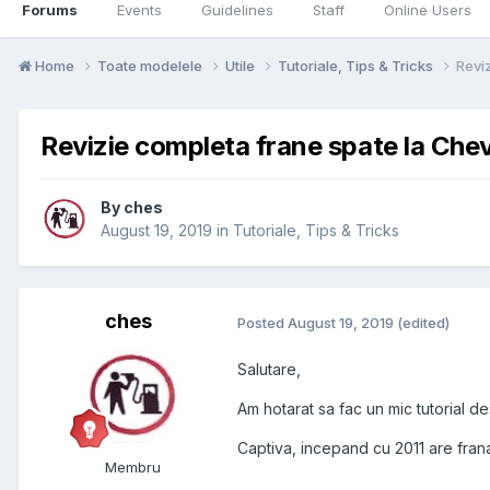
Forums
Events
Guidelines
Staff
Online Users
Home
Toate modelele
Utile
Tutoriale, Tips & Tricks
Revi
Revizie completa frane spate la Che
By
ches
August 19, 2019
in
Tutoriale, Tips & Tricks
ches
Posted
August 19, 2019
(edited)
Salutare,
Am hotarat sa fac un mic tutorial d
Captiva, incepand cu 2011 are frana 
Membru