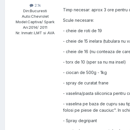
2.1k
Timp necesar: aprox 3 ore pentru c
Din:
Bucuresti
Auto:
Chevrolet
Scule necesare:
Model:
Captiva/ Spark
An:
2014/ 2011
- cheie de roti de 19
Nr. Inmatr.:
LMT si AVA
- cheie de 15 inelara (tubulara nu v
- cheie de 16 (nu conteaza de car
- torx de 10 (sper sa nu ma insel)
- ciocan de 500g - 1kg
- spray de curatat frane
- vaselina/pasta siliconica pentru c
- vaselina pe baza de cupru sau tip 
folosi pe piese de cauciuc". In sch
- Spray degripant