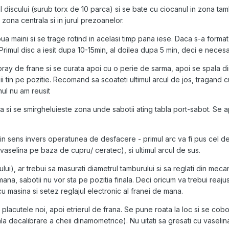
l discului (surub torx de 10 parca) si se bate cu ciocanul in zona t
 zona centrala si in jurul prezoanelor.
a maini si se trage rotind in acelasi timp pana iese. Daca s-a forma
 Primul disc a iesit dupa 10-15min, al doilea dupa 5 min, deci e neces
pray de frane si se curata apoi cu o perie de sarma, apoi se spala d
ii tin pe pozitie. Recomand sa scoateti ultimul arcul de jos, tragand 
nul nu am reusit
a si se smirgheluieste zona unde sabotii ating tabla port-sabot. Se
n sens invers operatunea de desfacere - primul arc va fi pus cel de 
vaselina pe baza de cupru/ ceratec), si ultimul arcul de sus.
ui), ar trebui sa masurati diametrul tamburului si sa reglati din mecan
 mana, sabotii nu vor sta pe pozitia finala. Deci oricum va trebui reaj
u masina si setez reglajul electronic al franei de mana.
, placutele noi, apoi etrierul de frana. Se pune roata la loc si se co
decalibrare a cheii dinamometrice). Nu uitati sa gresati cu vaseli