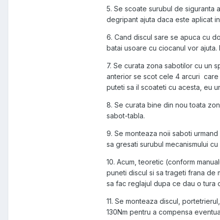
5. Se scoate surubul de siguranta a
degripant ajuta daca este aplicat in
6. Cand discul sare se apuca cu dou
batai usoare cu ciocanul vor ajuta.
7. Se curata zona sabotilor cu un s
anterior se scot cele 4 arcuri care 
puteti sa il scoateti cu acesta, eu u
8. Se curata bine din nou toata zon
sabot-tabla.
9. Se monteaza noii saboti urmand i
sa gresati surubul mecanismului cu 
10. Acum, teoretic (conform manualul
puneti discul si sa trageti frana de
sa fac reglajul dupa ce dau o tura c
11. Se monteaza discul, portetrierul
130Nm pentru a compensa eventuala 