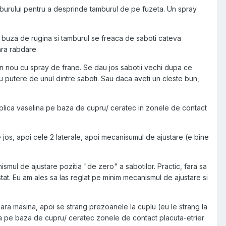
amburului pentru a desprinde tamburul de pe fuzeta. Un spray
t buza de rugina si tamburul se freaca de saboti cateva
ara rabdare.
in nou cu spray de frane. Se dau jos sabotii vechi dupa ce
cu putere de unul dintre saboti. Sau daca aveti un cleste bun,
 aplica vaselina pe baza de cupru/ ceratec in zonele de contact
jos, apoi cele 2 laterale, apoi mecanisumul de ajustare (e bine
ismul de ajustare pozitia "de zero" a sabotilor. Practic, fara sa
ustat. Eu am ales sa las reglat pe minim mecanismul de ajustare si
boara masina, apoi se strang prezoanele la cuplu (eu le strang la
na pe baza de cupru/ ceratec zonele de contact placuta-etrier