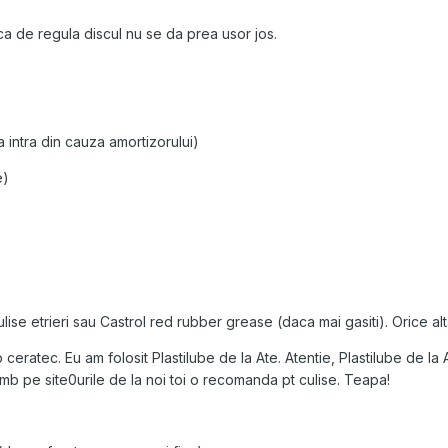
a de regula discul nu se da prea usor jos.
a intra din cauza amortizorului)
e)
ulise etrieri sau Castrol red rubber grease (daca mai gasiti). Orice al
ceratec. Eu am folosit Plastilube de la Ate. Atentie, Plastilube de la
imb pe site0urile de la noi toi o recomanda pt culise. Teapa!