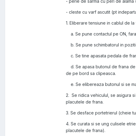
- perie de sarma cu peri de alama 
- cleste cu varf ascutit (pt indepart
1. Eliberare tensiune in cablul de l
a. Se pune contactul pe ON, fara 
b. Se pune schimbatorul in pozitia
c. Se tine apasata pedala de fra
d. Se apasa butonul de frana de m
de pe bord sa clipeasca.
e. Se elibereaza butonul si se mai
2. Se ridica vehiculul, se asigura s
placutele de frana.
3. Se desface portetrierul (cheie tu
4. Se curata si se ung culisele etri
placutele de frana).