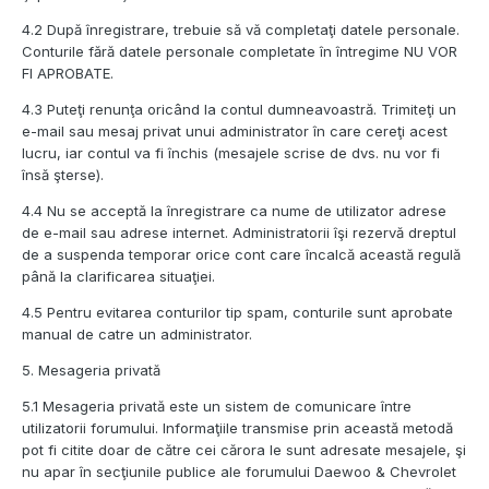
4.2 După înregistrare, trebuie să vă completaţi datele personale.
Conturile fără datele personale completate în întregime NU VOR
FI APROBATE.
4.3 Puteţi renunţa oricând la contul dumneavoastră. Trimiteţi un
e-mail sau mesaj privat unui administrator în care cereţi acest
lucru, iar contul va fi închis (mesajele scrise de dvs. nu vor fi
însă şterse).
4.4 Nu se acceptă la înregistrare ca nume de utilizator adrese
de e-mail sau adrese internet. Administratorii îşi rezervă dreptul
de a suspenda temporar orice cont care încalcă această regulă
până la clarificarea situaţiei.
4.5 Pentru evitarea conturilor tip spam, conturile sunt aprobate
manual de catre un administrator.
5. Mesageria privată
5.1 Mesageria privată este un sistem de comunicare între
utilizatorii forumului. Informaţiile transmise prin această metodă
pot fi citite doar de către cei cărora le sunt adresate mesajele, şi
nu apar în secţiunile publice ale forumului Daewoo & Chevrolet