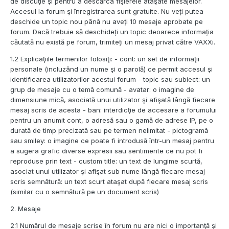
de discuţie şi pentru a descărca fişierele ataşate mesajelor.
Accesul la forum şi înregistrarea sunt gratuite. Nu veți putea
deschide un topic nou până nu aveți 10 mesaje aprobate pe
forum. Dacă trebuie să deschideți un topic deoarece informația
căutată nu există pe forum, trimiteți un mesaj privat către VAXXi.
1.2 Explicaţiile termenilor folosiţi: - cont: un set de informaţii
personale (incluzând un nume şi o parolă) ce permit accesul şi
identificarea utilizatorilor acestui forum - topic sau subiect: un
grup de mesaje cu o temă comună - avatar: o imagine de
dimensiune mică, asociată unui utilizator şi afişată lângă fiecare
mesaj scris de acesta - ban: interdicţie de accesare a forumului
pentru un anumit cont, o adresă sau o gamă de adrese IP, pe o
durată de timp precizată sau pe termen nelimitat - pictogramă
sau smiley: o imagine ce poate fi introdusă într-un mesaj pentru
a sugera grafic diverse expresii sau sentimente ce nu pot fi
reproduse prin text - custom title: un text de lungime scurtă,
asociat unui utilizator şi afişat sub nume lângă fiecare mesaj
scris semnătură: un text scurt ataşat după fiecare mesaj scris
(similar cu o semnătură pe un document scris)
2. Mesaje
2.1 Numărul de mesaje scrise în forum nu are nici o importanţă şi