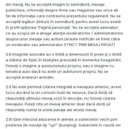
din mesaj. Nu se acceptă imagini în semnătură, mesaje
publicitare, informaţii despre firme sau magazine sau orice alt
fel de informaţie care contravine prezentului regulament. Nu se
acceptă legături (linkuri) în semnătură, pentru acest lucru există
în profil opţiunea 'Pagină personală'. Nu se accepta semnaturi
ce au scopul de a atrage atenţia moderatorilor / administratorilor
asupra unor mesaje sau actiuni.(aceste notificări se trimit către
un moderator sau administrator STRICT PRIN MESAJ PRIVAT)
2.8 Imaginile asociate au o limită a dimensiunii în pixeli şi o limită
a mărimii de fişier în kilobytes precizată în momentul înregistrării.
Folosiţi o imagine a autoturismului propriu, sau o imagine cu
tematică auto dacă nu aveți un autoturism propriu. Nu se
acceptă avataruri animate.
2.9 Nu este permisă citarea integrală a mesajului anterior, acest
lucru ducând la un consum inutil de resurse. Dacă doriţi să
răspundeţi ultimului mesaj scris în discuţie, nu folosiţi citarea
mesajului. Puteţi cita un mesaj anterior doar dacă doriţi să
răspundeţi numai la unele pasaje ale acelui mesaj.
2.10 Este interzisă aducerea în atenţie a subiectelor vechi prin
postarea de mesaje tip "up!" (bumping). Subiectele în cauză vor