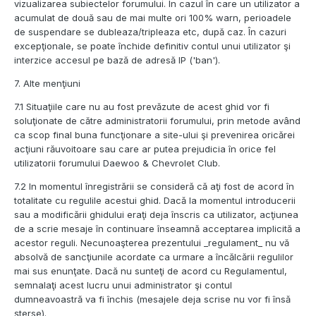
vizualizarea subiectelor forumului. In cazul în care un utilizator a
acumulat de două sau de mai multe ori 100% warn, perioadele
de suspendare se dubleaza/tripleaza etc, după caz. În cazuri
excepţionale, se poate închide definitiv contul unui utilizator şi
interzice accesul pe bază de adresă IP ('ban').
7. Alte menţiuni
7.1 Situaţiile care nu au fost prevăzute de acest ghid vor fi
soluţionate de către administratorii forumului, prin metode având
ca scop final buna funcţionare a site-ului şi prevenirea oricărei
acţiuni răuvoitoare sau care ar putea prejudicia în orice fel
utilizatorii forumului Daewoo & Chevrolet Club.
7.2 In momentul înregistrării se consideră că aţi fost de acord în
totalitate cu regulile acestui ghid. Dacă la momentul introducerii
sau a modificării ghidului eraţi deja înscris ca utilizator, acţiunea
de a scrie mesaje în continuare înseamnă acceptarea implicită a
acestor reguli. Necunoaşterea prezentului _regulament_ nu vă
absolvă de sancţiunile acordate ca urmare a încălcării regulilor
mai sus enunţate. Dacă nu sunteţi de acord cu Regulamentul,
semnalaţi acest lucru unui administrator şi contul
dumneavoastră va fi închis (mesajele deja scrise nu vor fi însă
şterse).