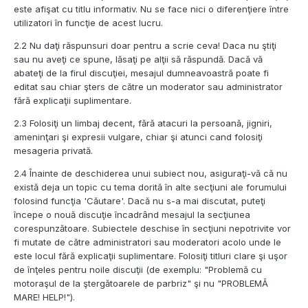
este afişat cu titlu informativ. Nu se face nici o diferenţiere între
utilizatori în funcţie de acest lucru.
2.2 Nu daţi răspunsuri doar pentru a scrie ceva! Daca nu ştiţi
sau nu aveţi ce spune, lăsaţi pe alţii să răspundă. Dacă vă
abateţi de la firul discuţiei, mesajul dumneavoastră poate fi
editat sau chiar şters de către un moderator sau administrator
fără explicaţii suplimentare.
2.3 Folosiţi un limbaj decent, fără atacuri la persoană, jigniri,
ameninţari şi expresii vulgare, chiar şi atunci cand folosiţi
mesageria privată.
2.4 Înainte de deschiderea unui subiect nou, asiguraţi-vă că nu
există deja un topic cu tema dorită în alte secţiuni ale forumului
folosind funcţia 'Căutare'. Dacă nu s-a mai discutat, puteţi
începe o nouă discuţie încadrând mesajul la secţiunea
corespunzătoare. Subiectele deschise în secţiuni nepotrivite vor
fi mutate de către administratori sau moderatori acolo unde le
este locul fără explicaţii suplimentare. Folosiţi titluri clare şi uşor
de înţeles pentru noile discuţii (de exemplu: "Problemă cu
motoraşul de la ştergătoarele de parbriz" şi nu "PROBLEMĂ
MARE! HELP!").