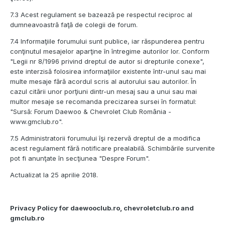
7.3 Acest regulament se bazează pe respectul reciproc al
dumneavoastră faţă de colegii de forum.
7.4 Informaţiile forumului sunt publice, iar răspunderea pentru
conţinutul mesajelor aparţine în întregime autorilor lor. Conform
"Legii nr 8/1996 privind dreptul de autor si drepturile conexe",
este interzisă folosirea informaţiilor existente într-unul sau mai
multe mesaje fără acordul scris al autorului sau autorilor. În
cazul citării unor porţiuni dintr-un mesaj sau a unui sau mai
multor mesaje se recomanda precizarea sursei în formatul:
"Sursă: Forum Daewoo & Chevrolet Club România -
www.gmclub.ro".
7.5 Administratorii forumului îşi rezervă dreptul de a modifica
acest regulament fără notificare prealabilă. Schimbările survenite
pot fi anunţate în secţiunea "Despre Forum".
Actualizat la 25 aprilie 2018.
Privacy Policy for daewooclub.ro, chevroletclub.ro and
gmclub.ro