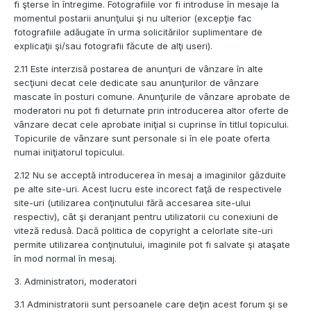
fi şterse în întregime. Fotografiile vor fi introduse în mesaje la
momentul postarii anunţului şi nu ulterior (excepţie fac
fotografiile adăugate în urma solicitărilor suplimentare de
explicaţii şi/sau fotografii făcute de alţi useri).
2.11 Este interzisă postarea de anunţuri de vânzare în alte
secţiuni decat cele dedicate sau anunţurilor de vânzare
mascate în posturi comune. Anunţurile de vânzare aprobate de
moderatori nu pot fi deturnate prin introducerea altor oferte de
vânzare decat cele aprobate iniţial si cuprinse în titlul topicului.
Topicurile de vânzare sunt personale si în ele poate oferta
numai iniţiatorul topicului.
2.12 Nu se acceptă introducerea în mesaj a imaginilor găzduite
pe alte site-uri. Acest lucru este incorect faţă de respectivele
site-uri (utilizarea conţinutului fără accesarea site-ului
respectiv), cât şi deranjant pentru utilizatorii cu conexiuni de
viteză redusă. Dacă politica de copyright a celorlate site-uri
permite utilizarea conţinutului, imaginile pot fi salvate şi ataşate
în mod normal în mesaj.
3. Administratori, moderatori
3.1 Administratorii sunt persoanele care deţin acest forum şi se