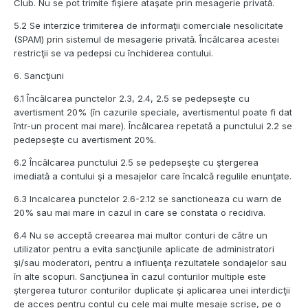
Club. Nu se pot trimite fişiere ataşate prin mesagerie privată.
5.2 Se interzice trimiterea de informaţii comerciale nesolicitate
(SPAM) prin sistemul de mesagerie privată. Încălcarea acestei
restricţii se va pedepsi cu închiderea contului.
6. Sancţiuni
6.1 Încălcarea punctelor 2.3, 2.4, 2.5 se pedepseşte cu
avertisment 20% (în cazurile speciale, avertismentul poate fi dat
într-un procent mai mare). Încălcarea repetată a punctului 2.2 se
pedepseşte cu avertisment 20%.
6.2 Încălcarea punctului 2.5 se pedepseşte cu ştergerea
imediată a contului şi a mesajelor care încalcă regulile enunţate.
6.3 Incalcarea punctelor 2.6-2.12 se sanctioneaza cu warn de
20% sau mai mare in cazul in care se constata o recidiva.
6.4 Nu se acceptă creearea mai multor conturi de către un
utilizator pentru a evita sancţiunile aplicate de administratori
şi/sau moderatori, pentru a influenţa rezultatele sondajelor sau
în alte scopuri. Sancţiunea în cazul conturilor multiple este
ştergerea tuturor conturilor duplicate şi aplicarea unei interdicţii
de acces pentru contul cu cele mai multe mesaje scrise, pe o