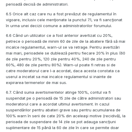
perioadă decisă de administratori.
6.5 Orice alt caz care nu a fost prevăzut de regulamentul în
vigoare, inclusiv cele menţionate la punctul 7.1, va fi sancţionat
în urma unei decizii comune a administratorilor forumului.
6.6 Când un utilizator ce a fost anterior avertizat cu 20%,
petrece o perioadă de minim 60 de zile de la abatere fără să mai
incalce regulamentul, warn-ul se va retrage. Pentru avertizări
mai mari, perioadele se dublează pentru fiecare 20% în plus (60
de zile pentru 20%, 120 zile pentru 40%, 240 de zile pentru
60%, 480 de zile pentru 80%). Warn-ul poate fi retras si de
catre moderatorul care l-a acordat, daca acesta constata ca
userul a incetat sa mai incalce regulamentul si inainte de
expirarea termenelor de mai sus.
6.7. Când suma avertismentelor atinge 100%, contul va fi
suspendat pe o perioadă de 15 zile de către administratori sau
moderatorul care a acordat ultimul avertisment. In cazul
suspendărilor pentru abateri grave sau pentru acumularea de
100% warn în serii de cate 20% din aceleaşi motive (recidivă), la
perioada de suspendare de 14 zile se pot adauga sancţiuni
suplimentare de 15 până la 60 de zile în care se permite doar