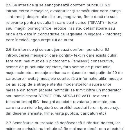
2.5 Se interzice şi se sancţionează conform punctului 6.2
introducerea mesajelor, avatarurilor şi semnăturilor care conţin:
- informaţii despre alte site-uri, magazine, firme dacă nu sunt
relevante pentru discuţia în care sunt scrise ("SPAM") - texte
sau imagini pornografice, erotice, rasiste, defăimătoare sau
orice alte date în contradicţie cu legislaţia în vigoare - informaţii
care încalcă legea dreptului de autor
2.6 Se interzice şi se sancţionează conform punctului 6.1
introducerea mesajelor care conţin:- text în care există culori
fara rost, mai mult de 3 pictograme ('smileys') consecutive,
semne de punctuaţie repetate, fara semne de punctuatie,
majuscule etc.- mesaje scrise cu majuscule- mai puţin de 20 de
caractere - evitaţi mesajele scurte, fără informaţie utilă- mesaje
ce au scop de a atrage atenţia moderatorilor asupra unor
mesaje din forum (aceste notificări se trimit către un moderator
sau administrator STRICT PRIN MESAJ PRIVAT)- text scris
folosind limbaj IRC- imagini asociate (avataruri) animate, sau
care nu au nici o legatură cu profilul acestui forum (personaje
din desene animate, filme, viaţa publică, caricaturi etc)
2.7 Semnăturile nu trebuie să depăşească 2 rânduri de text, iar
mărimea scrisului nu trebuie să fie mai mare decât cea a textului