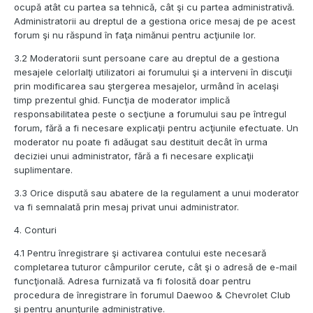
ocupă atât cu partea sa tehnică, cât şi cu partea administrativă.
Administratorii au dreptul de a gestiona orice mesaj de pe acest
forum şi nu răspund în faţa nimănui pentru acţiunile lor.
3.2 Moderatorii sunt persoane care au dreptul de a gestiona
mesajele celorlalţi utilizatori ai forumului şi a interveni în discuţii
prin modificarea sau ştergerea mesajelor, urmând în acelaşi
timp prezentul ghid. Funcţia de moderator implică
responsabilitatea peste o secţiune a forumului sau pe întregul
forum, fără a fi necesare explicaţii pentru acţiunile efectuate. Un
moderator nu poate fi adăugat sau destituit decât în urma
deciziei unui administrator, fără a fi necesare explicaţii
suplimentare.
3.3 Orice dispută sau abatere de la regulament a unui moderator
va fi semnalată prin mesaj privat unui administrator.
4. Conturi
4.1 Pentru înregistrare şi activarea contului este necesară
completarea tuturor câmpurilor cerute, cât şi o adresă de e-mail
funcţională. Adresa furnizată va fi folosită doar pentru
procedura de înregistrare în forumul Daewoo & Chevrolet Club
şi pentru anunţurile administrative.