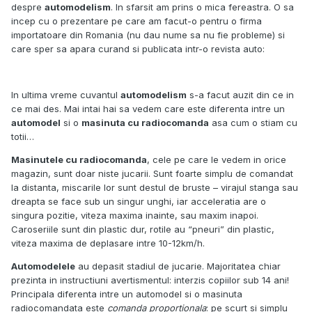
despre
automodelism
. In sfarsit am prins o mica fereastra. O sa
incep cu o prezentare pe care am facut-o pentru o firma
importatoare din Romania (nu dau nume sa nu fie probleme) si
care sper sa apara curand si publicata intr-o revista auto:
In ultima vreme cuvantul
automodelism
s-a facut auzit din ce in
ce mai des. Mai intai hai sa vedem care este diferenta intre un
automodel
si o
masinuta cu radiocomanda
asa cum o stiam cu
totii…
Masinutele cu radiocomanda
, cele pe care le vedem in orice
magazin, sunt doar niste jucarii. Sunt foarte simplu de comandat
la distanta, miscarile lor sunt destul de bruste – virajul stanga sau
dreapta se face sub un singur unghi, iar acceleratia are o
singura pozitie, viteza maxima inainte, sau maxim inapoi.
Caroseriile sunt din plastic dur, rotile au “pneuri” din plastic,
viteza maxima de deplasare intre 10-12km/h.
Automodelele
au depasit stadiul de jucarie. Majoritatea chiar
prezinta in instructiuni avertismentul: interzis copiilor sub 14 ani!
Principala diferenta intre un automodel si o masinuta
radiocomandata este
comanda proportionala
: pe scurt si simplu