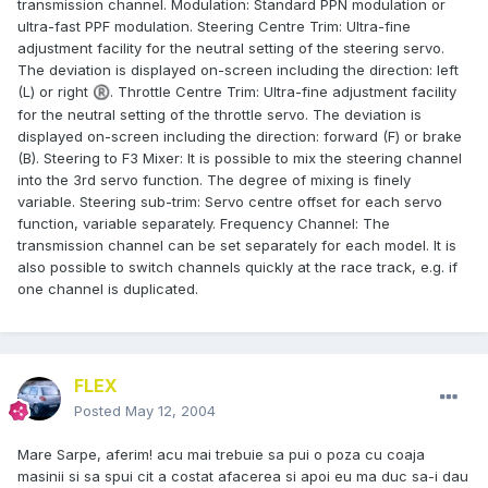
transmission channel. Modulation: Standard PPN modulation or
ultra-fast PPF modulation. Steering Centre Trim: Ultra-fine
adjustment facility for the neutral setting of the steering servo.
The deviation is displayed on-screen including the direction: left
(L) or right
. Throttle Centre Trim: Ultra-fine adjustment facility
®
for the neutral setting of the throttle servo. The deviation is
displayed on-screen including the direction: forward (F) or brake
(B). Steering to F3 Mixer: It is possible to mix the steering channel
into the 3rd servo function. The degree of mixing is finely
variable. Steering sub-trim: Servo centre offset for each servo
function, variable separately. Frequency Channel: The
transmission channel can be set separately for each model. It is
also possible to switch channels quickly at the race track, e.g. if
one channel is duplicated.
FLEX
Posted
May 12, 2004
Mare Sarpe, aferim! acu mai trebuie sa pui o poza cu coaja
masinii si sa spui cit a costat afacerea si apoi eu ma duc sa-i dau