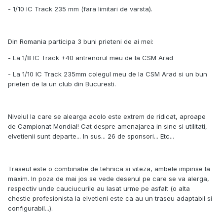
- 1/10 IC Track 235 mm (fara limitari de varsta).
Din Romania participa 3 buni prieteni de ai mei:
- La 1/8 IC Track +40 antrenorul meu de la CSM Arad
- La 1/10 IC Track 235mm colegul meu de la CSM Arad si un bun
prieten de la un club din Bucuresti.
Nivelul la care se alearga acolo este extrem de ridicat, aproape
de Campionat Mondial! Cat despre amenajarea in sine si utilitati,
elvetienii sunt departe... In sus... 26 de sponsori... Etc...
Traseul este o combinatie de tehnica si viteza, ambele impinse la
maxim. In poza de mai jos se vede desenul pe care se va alerga,
respectiv unde cauciucurile au lasat urme pe asfalt (o alta
chestie profesionista la elvetieni este ca au un traseu adaptabil si
configurabil...).