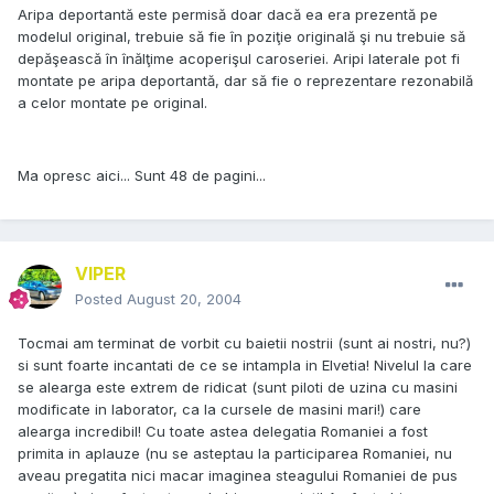
Aripa deportantă este permisă doar dacă ea era prezentă pe
modelul original, trebuie să fie în poziţie originală şi nu trebuie să
depăşească în înălţime acoperişul caroseriei. Aripi laterale pot fi
montate pe aripa deportantă, dar să fie o reprezentare rezonabilă
a celor montate pe original.
Ma opresc aici... Sunt 48 de pagini...
VIPER
Posted
August 20, 2004
Tocmai am terminat de vorbit cu baietii nostrii (sunt ai nostri, nu?)
si sunt foarte incantati de ce se intampla in Elvetia! Nivelul la care
se alearga este extrem de ridicat (sunt piloti de uzina cu masini
modificate in laborator, ca la cursele de masini mari!) care
alearga incredibil! Cu toate astea delegatia Romaniei a fost
primita in aplauze (nu se asteptau la participarea Romaniei, nu
aveau pregatita nici macar imaginea steagului Romaniei de pus