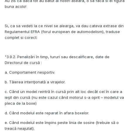
Au zis ca daca tot au batut ai nostri aseara, o sa faca si ei figura
buna acolo!
Si, ca sa vedeti la ce nivel se alearga, va dau cateva extrase din
Regulamentul EFRA (forul european de automodelism), traduse
complet si corect:
"3.9.2. Penalizări în timp, tururi sau descalificare, date de
Directorul de cursă :
a. Comportament nesportiv.
b. Tăierea intenţionată a virajelor.
c. Când un model reintră în cursă prin alt loc decât cel în care a
ieşit din cursă (nu este cazul când motorul s-a oprit – modelul va
pleca de la boxe)
d. Când modelul este reparat în afara boxelor.
e. Când modelul este împins peste linia de sosire (trebuie să o
treacă neajutat).