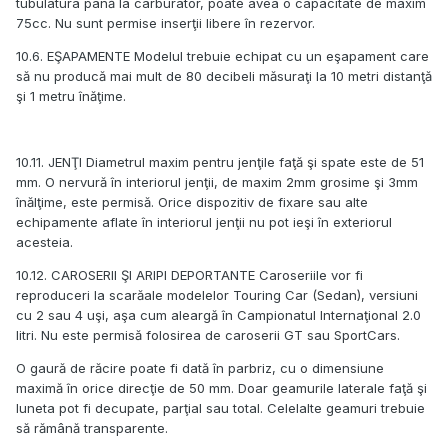
tubulatura până la carburator, poate avea o capacitate de maxim
75cc. Nu sunt permise inserţii libere în rezervor.
10.6. EŞAPAMENTE Modelul trebuie echipat cu un eşapament care
să nu producă mai mult de 80 decibeli măsuraţi la 10 metri distanţă
şi 1 metru înăţime.
10.11. JENŢI Diametrul maxim pentru jenţile faţă şi spate este de 51
mm. O nervură în interiorul jenţii, de maxim 2mm grosime şi 3mm
înălţime, este permisă. Orice dispozitiv de fixare sau alte
echipamente aflate în interiorul jenţii nu pot ieşi în exteriorul
acesteia.
10.12. CAROSERII ŞI ARIPI DEPORTANTE Caroseriile vor fi
reproduceri la scarăale modelelor Touring Car (Sedan), versiuni
cu 2 sau 4 uşi, aşa cum aleargă în Campionatul Internaţional 2.0
litri. Nu este permisă folosirea de caroserii GT sau SportCars.
O gaură de răcire poate fi dată în parbriz, cu o dimensiune
maximă în orice direcţie de 50 mm. Doar geamurile laterale faţă şi
luneta pot fi decupate, parţial sau total. Celelalte geamuri trebuie
să rămână transparente.