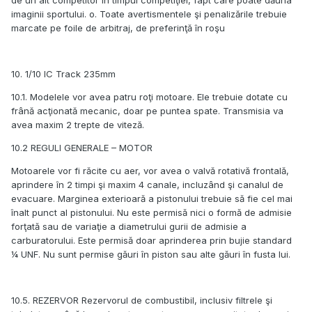
de un alt competitor în timpul competiţiei, fapt care poate dăuna
imaginii sportului. o. Toate avertismentele şi penalizările trebuie
marcate pe foile de arbitraj, de preferinţă în roşu
10. 1/10 IC Track 235mm
10.1. Modelele vor avea patru roţi motoare. Ele trebuie dotate cu
frână acţionată mecanic, doar pe puntea spate. Transmisia va
avea maxim 2 trepte de viteză.
10.2 REGULI GENERALE – MOTOR
Motoarele vor fi răcite cu aer, vor avea o valvă rotativă frontală,
aprindere în 2 timpi şi maxim 4 canale, incluzând şi canalul de
evacuare. Marginea exterioară a pistonului trebuie să fie cel mai
înalt punct al pistonului. Nu este permisă nici o formă de admisie
forţată sau de variaţie a diametrului gurii de admisie a
carburatorului. Este permisă doar aprinderea prin bujie standard
¼ UNF. Nu sunt permise găuri în piston sau alte găuri în fusta lui.
10.5. REZERVOR Rezervorul de combustibil, inclusiv filtrele şi