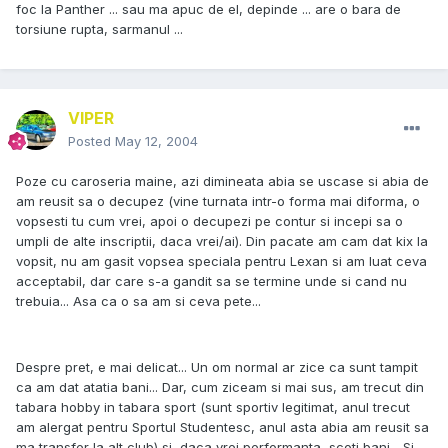
foc la Panther ... sau ma apuc de el, depinde ... are o bara de
torsiune rupta, sarmanul ...
VIPER
Posted
May 12, 2004
Poze cu caroseria maine, azi dimineata abia se uscase si abia de
am reusit sa o decupez (vine turnata intr-o forma mai diforma, o
vopsesti tu cum vrei, apoi o decupezi pe contur si incepi sa o
umpli de alte inscriptii, daca vrei/ai). Din pacate am cam dat kix la
vopsit, nu am gasit vopsea speciala pentru Lexan si am luat ceva
acceptabil, dar care s-a gandit sa se termine unde si cand nu
trebuia... Asa ca o sa am si ceva pete...
Despre pret, e mai delicat... Un om normal ar zice ca sunt tampit
ca am dat atatia bani... Dar, cum ziceam si mai sus, am trecut din
tabara hobby in tabara sport (sunt sportiv legitimat, anul trecut
am alergat pentru Sportul Studentesc, anul asta abia am reusit sa
ma transfer la alt club) si, daca vrei performanta, scoti bani... Si