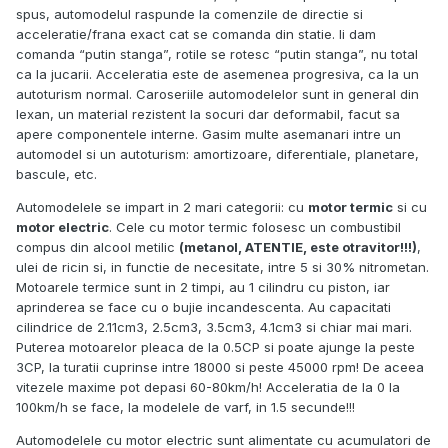
spus, automodelul raspunde la comenzile de directie si
acceleratie/frana exact cat se comanda din statie. Ii dam
comanda “putin stanga”, rotile se rotesc “putin stanga”, nu total
ca la jucarii. Acceleratia este de asemenea progresiva, ca la un
autoturism normal. Caroseriile automodelelor sunt in general din
lexan, un material rezistent la socuri dar deformabil, facut sa
apere componentele interne. Gasim multe asemanari intre un
automodel si un autoturism: amortizoare, diferentiale, planetare,
bascule, etc.
Automodelele se impart in 2 mari categorii: cu
motor termic
si cu
motor electric
. Cele cu motor termic folosesc un combustibil
compus din alcool metilic
(metanol, ATENTIE, este otravitor!!!)
,
ulei de ricin si, in functie de necesitate, intre 5 si 30% nitrometan.
Motoarele termice sunt in 2 timpi, au 1 cilindru cu piston, iar
aprinderea se face cu o bujie incandescenta. Au capacitati
cilindrice de 2.11cm3, 2.5cm3, 3.5cm3, 4.1cm3 si chiar mai mari.
Puterea motoarelor pleaca de la 0.5CP si poate ajunge la peste
3CP, la turatii cuprinse intre 18000 si peste 45000 rpm! De aceea
vitezele maxime pot depasi 60-80km/h! Acceleratia de la 0 la
100km/h se face, la modelele de varf, in 1.5 secunde!!!
Automodelele cu motor electric sunt alimentate cu acumulatori de