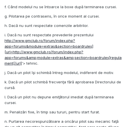
f. Când modelul nu se întoarce la boxe după terminarea cursei.
g. Pilotarea pe contrasens, în orice moment al cursei.
h. Dacă nu sunt respectate comenzile arbitrilor.
i. Dacă nu sunt respectate prevederile prezentului
http://www.gmclub.ro/forum/index.php?
app=forums&module=extras&section=boardrules]
[url=http://www.gmclub.ro/forum/index.php?
app=forums&amp;module=extras&amp;section=boardrules]regula
ment[/url]
'> tehnic.
j. Dacă un pilot îşi schimbă întreg modelul, indiferent de motiv.
k. Dacă un pilot schimbă frecvenţa fără aprobarea Directorului de
cursă.
l. Dacă un pilot nu depune emiţătorul imediat după terminarea
cursei.
m. Penalizări fixe, în timp sau tururi, pentru start furat.
n. Purtarea necorespunzătoare a oricărui pilot sau mecanic faţă