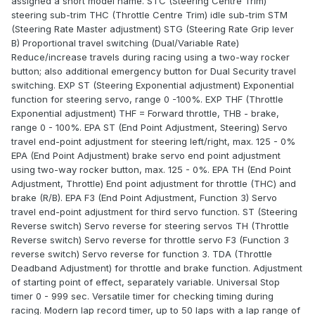
assigned a short model name. STC (Steering Centre Trim)
steering sub-trim THC (Throttle Centre Trim) idle sub-trim STM
(Steering Rate Master adjustment) STG (Steering Rate Grip lever
B) Proportional travel switching (Dual/Variable Rate)
Reduce/increase travels during racing using a two-way rocker
button; also additional emergency button for Dual Security travel
switching. EXP ST (Steering Exponential adjustment) Exponential
function for steering servo, range 0 -100%. EXP THF (Throttle
Exponential adjustment) THF = Forward throttle, THB - brake,
range 0 - 100%. EPA ST (End Point Adjustment, Steering) Servo
travel end-point adjustment for steering left/right, max. 125 - 0%
EPA (End Point Adjustment) brake servo end point adjustment
using two-way rocker button, max. 125 - 0%. EPA TH (End Point
Adjustment, Throttle) End point adjustment for throttle (THC) and
brake (R/B). EPA F3 (End Point Adjustment, Function 3) Servo
travel end-point adjustment for third servo function. ST (Steering
Reverse switch) Servo reverse for steering servos TH (Throttle
Reverse switch) Servo reverse for throttle servo F3 (Function 3
reverse switch) Servo reverse for function 3. TDA (Throttle
Deadband Adjustment) for throttle and brake function. Adjustment
of starting point of effect, separately variable. Universal Stop
timer 0 - 999 sec. Versatile timer for checking timing during
racing. Modern lap record timer, up to 50 laps with a lap range of