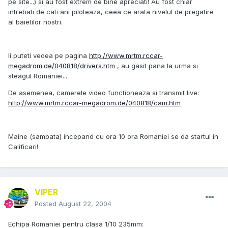
pe site...) si au fost extrem de bine apreciati! Au fost chiar
intrebati de cati ani piloteaza, ceea ce arata nivelul de pregatire
al baietilor nostri.
Ii puteti vedea pe pagina
http://www.mrtm.rccar-
megadrom.de/040818/drivers.htm
, au gasit pana la urma si
steagul Romaniei...
De asemenea, camerele video functioneaza si transmit live:
http://www.mrtm.rccar-megadrom.de/040818/cam.htm
Maine (sambata) incepand cu ora 10 ora Romaniei se da startul in
Calificari!
VIPER
Posted
August 22, 2004
Echipa Romaniei pentru clasa 1/10 235mm: