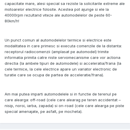
capacitate mare, alesi special sa reziste la solicitarile extreme ale
motoarelor electrice folosite. Acestea pot ajunge si ele la
40000rpm rezultand viteze ale automodelelor de peste 60-
80km/h!
Un punct comun al automodelelor termice si electrice este
modalitatea in care primesc si executa comenzile de la distanta:
receptorul radiocomenzii (amplasat pe automodel) trimite
informatia primita catre niste servomecanisme care vor actiona
directia (la ambele tipuri de automodele) si acceleratia/frana (la
cele termice, la cele electrice apare un variator electronic de
turatie care se ocupa de partea de acceleratie/frana).
Am mai putea imparti automodelele si in functie de terenul pe
care alearga: off-road (cele care alearag pe teren accidentat –
nisip, noroi, iarba, zapada) si on-road (cele care alearga pe piste
special amenajate, pe asfalt, pe mocheta).