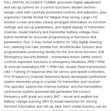
FULL DIGITAL ACCURATE TUNING (precision digital adjustment
and set-up system) for 3 control functions. Modern techno-
design case with carefully positioned controls and adjustors, plus
ergonomic handle format for fatigue-free racing. Large LCD
monitor screen provides clearly arranged information on function
settings and set-up parameters, and digital display of transmitter
channel, model memory and transmitter battery voltage. Four-
button terminal for accurate programming of functions and
parameters. Four 2-way rocker buttons for fully digital steering
trim, steering trim rate, throttle trim, throttle/brake function and
programmable positioning facility for the 3rd servo function. ESB
(Emergency Security Button) - momentary-action safety switch
controls important functions in emergency situations. PPN = PPM
18 (normal modulation) PPF = PPM Fast: double (fast) transmission
rate = halving of response time for servos and speed controllers.
FCH (Frequency Channel Selection) Newly developed Synthesizer
system eliminates plug-in crystals for transmitter and receiver.
The operator selects the channel number, and the transmitters
synthesizer system automatically generates the correct
frequency with great accuracy. BAT - visual and audible low
battery voltage warning. MD1 10 model memories for storing
function information and set-up data. Each model memory can be