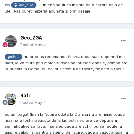
zis
+ un engine flush inainte de a curata baia de
@Geo_ZGA
ulei. Asa cureti mizeria adunata si prin pasaje.
Geo_ZGA
Posted
May 4
nu prea as recomanda flush... daca sunt depuneri mai
@ches
mari, le va muta prin motor si risca sa infunde canale, pompa etc.
Sunt patit la Corsa, cu cel pt sistemul de racire, fix asta a facut.
Rafi
Posted
May 4
eu am bagat flush la Nubira odata la 2 ani si nu are nimic...daca
masina a fost intretinuta de la km putini nu are ce depunerii
semnificative sa faca, mai ales daca are schimburile facute la
timp, e valabil si pentru sistemul de racire, daca a vazut antigel la