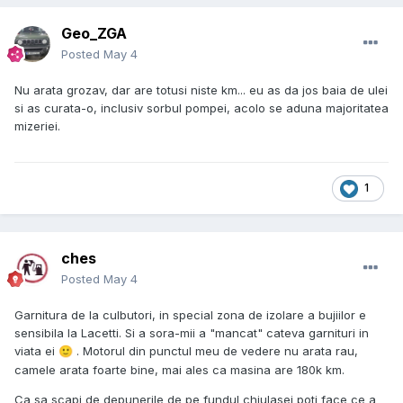
Geo_ZGA
Posted
May 4
Nu arata grozav, dar are totusi niste km... eu as da jos baia de ulei
si as curata-o, inclusiv sorbul pompei, acolo se aduna majoritatea
mizeriei.
1
ches
Posted
May 4
Garnitura de la culbutori, in special zona de izolare a bujiilor e
sensibila la Lacetti. Si a sora-mii a "mancat" cateva garnituri in
viata ei
. Motorul din punctul meu de vedere nu arata rau,
🙂
camele arata foarte bine, mai ales ca masina are 180k km.
Ca sa scapi de depunerile de pe fundul chiulasei poti face ce a