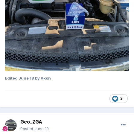
Edited
June 18
by Akon
2
Geo_ZGA
Posted
June 19