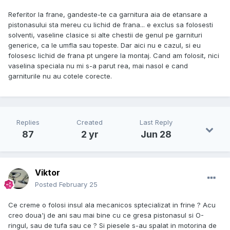
Referitor la frane, gandeste-te ca garnitura aia de etansare a
pistonasului sta mereu cu lichid de frana... e exclus sa folosesti
solventi, vaseline clasice si alte chestii de genul pe garnituri
generice, ca le umfla sau topeste. Dar aici nu e cazul, si eu
folosesc lichid de frana pt ungere la montaj. Cand am folosit, nici
vaselina speciala nu mi s-a parut rea, mai nasol e cand
garniturile nu au cotele corecte.
Replies
Created
Last Reply
87
2 yr
Jun 28
Viktor
Posted
February 25
Ce creme o folosi insul ala mecanicos sptecializat in frine ? Acu
creo doua'j de ani sau mai bine cu ce gresa pistonasul si O-
ringul, sau de tufa sau ce ? Si piesele s-au spalat in motorina de