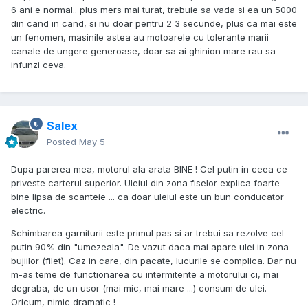
6 ani e normal.. plus mers mai turat, trebuie sa vada si ea un 5000
din cand in cand, si nu doar pentru 2 3 secunde, plus ca mai este
un fenomen, masinile astea au motoarele cu tolerante marii
canale de ungere generoase, doar sa ai ghinion mare rau sa
infunzi ceva.
Salex
Posted
May 5
Dupa parerea mea, motorul ala arata BINE ! Cel putin in ceea ce
priveste carterul superior. Uleiul din zona fiselor explica foarte
bine lipsa de scanteie ... ca doar uleiul este un bun conducator
electric.
Schimbarea garniturii este primul pas si ar trebui sa rezolve cel
putin 90% din "umezeala". De vazut daca mai apare ulei in zona
bujiilor (filet). Caz in care, din pacate, lucurile se complica. Dar nu
m-as teme de functionarea cu intermitente a motorului ci, mai
degraba, de un usor (mai mic, mai mare ...) consum de ulei.
Oricum, nimic dramatic !