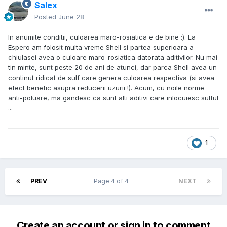
Salex
Posted
June 28
In anumite conditii, culoarea maro-rosiatica e de bine :). La
Espero am folosit multa vreme Shell si partea superioara a
chiulasei avea o culoare maro-rosiatica datorata aditivilor. Nu mai
tin minte, sunt peste 20 de ani de atunci, dar parca Shell avea un
continut ridicat de sulf care genera culoarea respectiva (si avea
efect benefic asupra reducerii uzurii !). Acum, cu noile norme
anti-poluare, ma gandesc ca sunt alti aditivi care inlocuiesc sulful
...
1
PREV
Page 4 of 4
NEXT
Create an account or sign in to comment