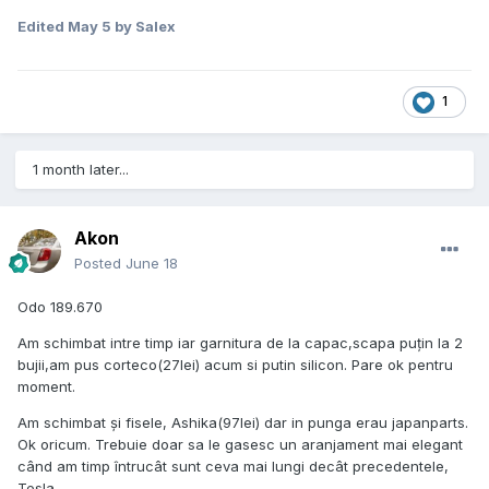
Edited
May 5
by Salex
1
1 month later...
Akon
Posted
June 18
Odo 189.670
Am schimbat intre timp iar garnitura de la capac,scapa puțin la 2
bujii,am pus corteco(27lei) acum si putin silicon. Pare ok pentru
moment.
Am schimbat și fisele, Ashika(97lei) dar in punga erau japanparts.
Ok oricum. Trebuie doar sa le gasesc un aranjament mai elegant
când am timp întrucât sunt ceva mai lungi decât precedentele,
Tesla.