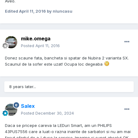
Aveo.
Edited
April 11, 2016
by nluncasu
mike.omega
Posted
April 11, 2016
Donez scaune fata, bancheta si spatar de Nubira 2 varianta SX.
Scaunul de la sofer este uzat! Ocupa loc degeaba
8 years later...
Salex
Posted
December 30, 2024
Daca se pricepe careva la LEDuri Smart, am un PHILIPS
43PUS7556 care a luat-o razna inainte de sarbatori si nu am mai
facut efortul de a-l duce la service. Imagine si sunet absolut OK,