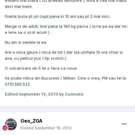
evident mai inalta ( cu aceeasi denumire ). Asta e cea mai inalta
deci mai mare.
Foarte buna pt un copil pana in 10 ani sau pt 2 mai mici.
Merge si de adult, tine pana la 160 kg parca ( scrie pe ea dar mi-
e lene sa o scot acum ) .
Nu am si vaslele la ea.
Are o mica gaura ( mica de tot ) dar sta umflata 10 ore chiar si
asa, cu peticul pus ( tip scotch ).
O vulcanizare de 5 lei o face ca noua.
Se poate ridica din Bucuresti / Militari. Cine o vrea, PM sau tel la
0751.585.522
Edited
September 13, 2013
by Cumnatu
Geo_ZGA
Posted
September 18, 2013