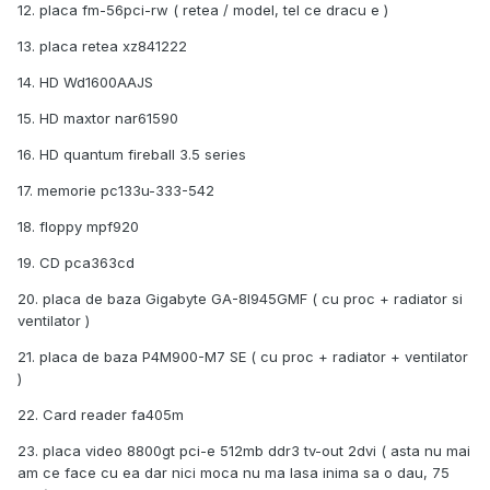
12. placa fm-56pci-rw ( retea / model, tel ce dracu e )
13. placa retea xz841222
14. HD Wd1600AAJS
15. HD maxtor nar61590
16. HD quantum fireball 3.5 series
17. memorie pc133u-333-542
18. floppy mpf920
19. CD pca363cd
20. placa de baza Gigabyte GA-8I945GMF ( cu proc + radiator si
ventilator )
21. placa de baza P4M900-M7 SE ( cu proc + radiator + ventilator
)
22. Card reader fa405m
23. placa video 8800gt pci-e 512mb ddr3 tv-out 2dvi ( asta nu mai
am ce face cu ea dar nici moca nu ma lasa inima sa o dau, 75