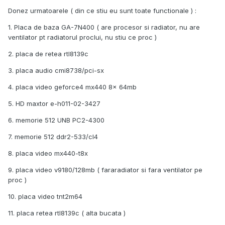
Donez urmatoarele ( din ce stiu eu sunt toate functionale ) :
1. Placa de baza GA-7N400 ( are procesor si radiator, nu are
ventilator pt radiatorul proclui, nu stiu ce proc )
2. placa de retea rtl8139c
3. placa audio cmi8738/pci-sx
4. placa video geforce4 mx440 8x 64mb
5. HD maxtor e-h011-02-3427
6. memorie 512 UNB PC2-4300
7. memorie 512 ddr2-533/cl4
8. placa video mx440-t8x
9. placa video v9180/128mb ( fararadiator si fara ventilator pe
proc )
10. placa video tnt2m64
11. placa retea rtl8139c ( alta bucata )