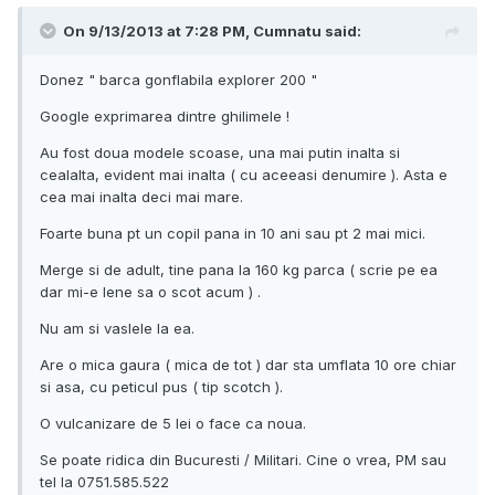
On 9/13/2013 at 7:28 PM, Cumnatu said:
Donez " barca gonflabila explorer 200 "
Google exprimarea dintre ghilimele !
Au fost doua modele scoase, una mai putin inalta si
cealalta, evident mai inalta ( cu aceeasi denumire ). Asta e
cea mai inalta deci mai mare.
Foarte buna pt un copil pana in 10 ani sau pt 2 mai mici.
Merge si de adult, tine pana la 160 kg parca ( scrie pe ea
dar mi-e lene sa o scot acum ) .
Nu am si vaslele la ea.
Are o mica gaura ( mica de tot ) dar sta umflata 10 ore chiar
si asa, cu peticul pus ( tip scotch ).
O vulcanizare de 5 lei o face ca noua.
Se poate ridica din Bucuresti / Militari. Cine o vrea, PM sau
tel la 0751.585.522