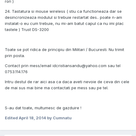
ron )
24. Tastatura si mouse wireless ( stiu ca functioneaza dar se
desincronizeaza modulul si trebuie restartat des.. poate n-am
instalat-o eu cum trebuie, nu mi-am batut capul ca nu imi plac
tastele ) Trust DS-3200
Toate se pot ridica de principiu din Militari / Bucuresti. Nu trimit
prin posta.
Contact prin mess/email idcristiansandu@yahoo.com sau tel
0753.114.176
Intru destul de rar aici asa ca daca aveti nevoie de ceva din cele
de mai sus mai bine ma contactati pe mess sau pe tel.
S-au dat toate, multumesc de gazduire !
Edited
April 18, 2014
by Cumnatu