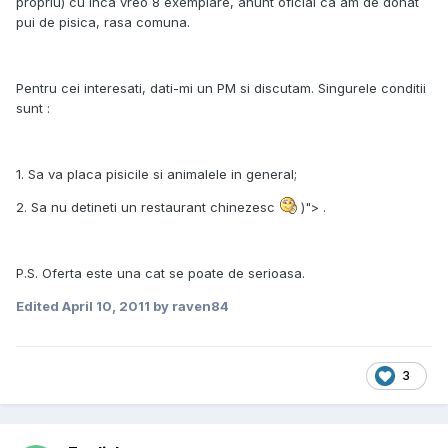
propriu) cu inca vreo 8 exemplare, anunt oficial ca am de donat
pui de pisica, rasa comuna.
Pentru cei interesati, dati-mi un PM si discutam. Singurele conditii
sunt :
1. Sa va placa pisicile si animalele in general;
2. Sa nu detineti un restaurant chinezesc
)"> .
P.S. Oferta este una cat se poate de serioasa.
Edited
April 10, 2011
by raven84
3