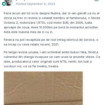
Posted
September 9, 2023
Pana acum am tot scris despre Nubira, dar m-am gandit ca nu ar
strica sa trec in revista si celalalt membru al familionului, o Skoda
Octavia 2, motorizare 1.9TDI, cod motor BJB, din 2006, luata
aproape de noua. Avea 15.000km pe bord la momentul achizitiei.
Asta este masina mea de zi cu zi.
Fiindca nu pot recapitula pe de rost intreg istoricul de service, o
sa incep cu ceva relativ recent, 2021.
Pe langa revizia uzuala, i-am schimbat ambii butuci fata, fiindca
rulmentul din stanga incepuse sa cam uruie la anumite viteze. Ca
idee, producatorul celor originali sunt NTN, nemti. Am luat si
suruburi noi, ca sa fie treaba, treaba.