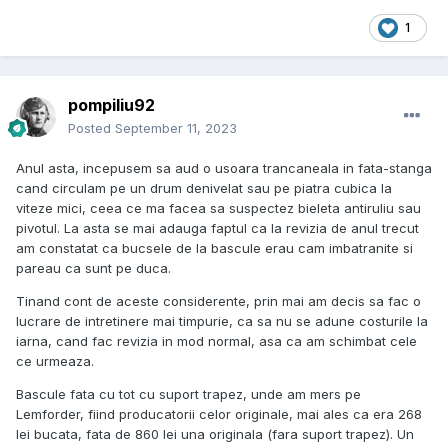
1
pompiliu92
Posted
September 11, 2023
Anul asta, incepusem sa aud o usoara trancaneala in fata-stanga
cand circulam pe un drum denivelat sau pe piatra cubica la
viteze mici, ceea ce ma facea sa suspectez bieleta antiruliu sau
pivotul. La asta se mai adauga faptul ca la revizia de anul trecut
am constatat ca bucsele de la bascule erau cam imbatranite si
pareau ca sunt pe duca.
Tinand cont de aceste considerente, prin mai am decis sa fac o
lucrare de intretinere mai timpurie, ca sa nu se adune costurile la
iarna, cand fac revizia in mod normal, asa ca am schimbat cele
ce urmeaza.
Bascule fata cu tot cu suport trapez, unde am mers pe
Lemforder, fiind producatorii celor originale, mai ales ca era 268
lei bucata, fata de 860 lei una originala (fara suport trapez). Un