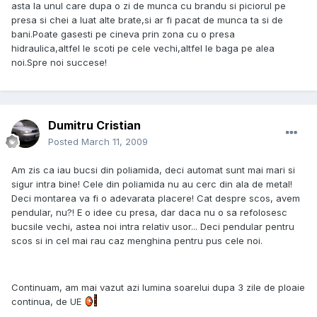
asta la unul care dupa o zi de munca cu brandu si piciorul pe
presa si chei a luat alte brate,si ar fi pacat de munca ta si de
bani.Poate gasesti pe cineva prin zona cu o presa
hidraulica,altfel le scoti pe cele vechi,altfel le baga pe alea
noi.Spre noi succese!
Dumitru Cristian
Posted
March 11, 2009
Am zis ca iau bucsi din poliamida, deci automat sunt mai mari si
sigur intra bine! Cele din poliamida nu au cerc din ala de metal!
Deci montarea va fi o adevarata placere! Cat despre scos, avem
pendular, nu?! E o idee cu presa, dar daca nu o sa refolosesc
bucsile vechi, astea noi intra relativ usor... Deci pendular pentru
scos si in cel mai rau caz menghina pentru pus cele noi.
Continuam, am mai vazut azi lumina soarelui dupa 3 zile de ploaie
continua, de UE