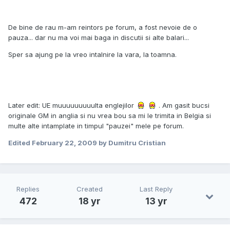
De bine de rau m-am reintors pe forum, a fost nevoie de o
pauza... dar nu ma voi mai baga in discutii si alte balari...
Sper sa ajung pe la vreo intalnire la vara, la toamna.
Later edit: UE muuuuuuuuulta englejilor
. Am gasit bucsi
originale GM in anglia si nu vrea bou sa mi le trimita in Belgia si
multe alte intamplate in timpul "pauzei" mele pe forum.
Edited
February 22, 2009
by Dumitru Cristian
Replies
Created
Last Reply
472
18 yr
13 yr