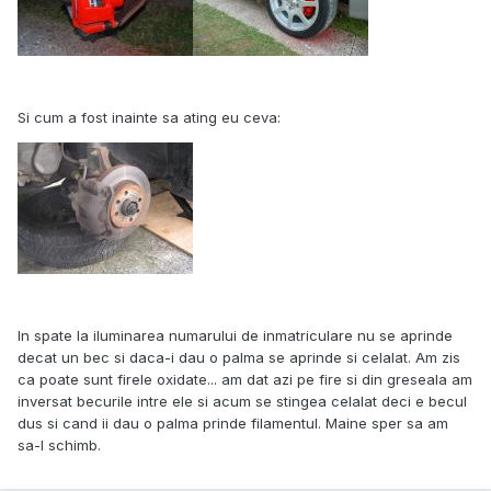
Si cum a fost inainte sa ating eu ceva:
In spate la iluminarea numarului de inmatriculare nu se aprinde
decat un bec si daca-i dau o palma se aprinde si celalat. Am zis
ca poate sunt firele oxidate... am dat azi pe fire si din greseala am
inversat becurile intre ele si acum se stingea celalat deci e becul
dus si cand ii dau o palma prinde filamentul. Maine sper sa am
sa-l schimb.