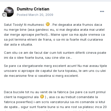
Dumitru Cristian
Posted
March 20, 2009
Salut Toody! Iti multumesc
. Pei degeaba arata frumos daca
nu merge bine (asa gandesc eu, si mai degraba arata mai uratel
dar merge aproape perfect)... Maine sper sa ma ajute vremea ca
sa pot termina etrierii de frana, o sa-mi ia foarte mult curatarea
dar asta e situatia.
Cam stiu ce am de facut dar cum toti suntem diferiti cineva poate
imi da o idee foarte buna, sau cine stie ce...
Se pare ca stergatoarele merg excelent acum! Nu mai aveau tijele
unsoare si aproape de capatul de tura topaiau, le-am uns cu ulei
de mecanisme fine si vaselina si merg excelent.
Daca bucsile tot nu au venit de la fabrica (se pare ca sunt primul
client la magazinul ala
) , asa ca au trebuit comandate la
fabrica powerflex) i-am scris vanzatorului sa-mi comande si kitul
de spate... sigur sunt foarte bune si nu are rost sa platesc inca 20