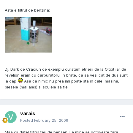
Asta e filtrul de benzina:
Dj. Dark de Craciun de exemplu curatam etrierii de la Oltcit iar de
revelion eram cu carburatorul in brate, ca sa vezi cat de dus sunt
la cap
Asa ca nimic nu prea imi poate sta in cale, masina,
piesele (mai ales) si sculele sa fie!
varais
Posted
February 25, 2009
Maa ciudatel filtrul tau de benzen. La mine se potriveste fara