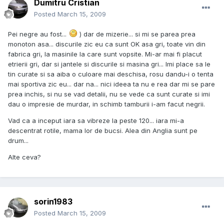
Dumitru Cristian
Posted
March 15, 2009
Pei negre au fost...
) dar de mizerie... si mi se parea prea
monoton asa... discurile zic eu ca sunt OK asa gri, toate vin din
fabrica gri, la masinile la care sunt vopsite. Mi-ar mai fi placut
etrierii gri, dar si jantele si discurile si masina gri... Imi place sa le
tin curate si sa aiba o culoare mai deschisa, rosu dandu-i o tenta
mai sportiva zic eu... dar na... nici ideea ta nu e rea dar mi se pare
prea inchis, si nu se vad detalii, nu se vede ca sunt curate si imi
dau o impresie de murdar, in schimb tamburii i-am facut negrii.
Vad ca a inceput iara sa vibreze la peste 120... iara mi-a
descentrat rotile, mama lor de bucsi. Alea din Anglia sunt pe
drum...
Alte ceva?
sorin1983
Posted
March 15, 2009