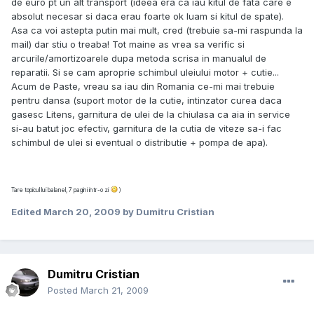
de euro pt un alt transport (ideea era ca iau kitul de fata care e
absolut necesar si daca erau foarte ok luam si kitul de spate).
Asa ca voi astepta putin mai mult, cred (trebuie sa-mi raspunda la
mail) dar stiu o treaba! Tot maine as vrea sa verific si
arcurile/amortizoarele dupa metoda scrisa in manualul de
reparatii. Si se cam aproprie schimbul uleiului motor + cutie...
Acum de Paste, vreau sa iau din Romania ce-mi mai trebuie
pentru dansa (suport motor de la cutie, intinzator curea daca
gasesc Litens, garnitura de ulei de la chiulasa ca aia in service
si-au batut joc efectiv, garnitura de la cutia de viteze sa-i fac
schimbul de ulei si eventual o distributie + pompa de apa).
Tare topicul lui balanel, 7 pagini intr-o zi
)
Edited
March 20, 2009
by Dumitru Cristian
Dumitru Cristian
Posted
March 21, 2009