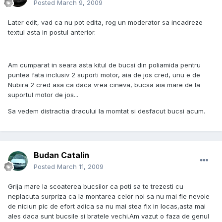
Posted
March 9, 2009
Later edit, vad ca nu pot edita, rog un moderator sa incadreze
textul asta in postul anterior.
Am cumparat in seara asta kitul de bucsi din poliamida pentru
puntea fata inclusiv 2 suporti motor, aia de jos cred, unu e de
Nubira 2 cred asa ca daca vrea cineva, bucsa aia mare de la
suportul motor de jos...
Sa vedem distractia dracului la momtat si desfacut bucsi acum.
Budan Catalin
Posted
March 11, 2009
Grija mare la scoaterea bucsilor ca poti sa te trezesti cu
neplacuta surpriza ca la montarea celor noi sa nu mai fie nevoie
de niciun pic de efort adica sa nu mai stea fix in locas,asta mai
ales daca sunt bucsile si bratele vechi.Am vazut o faza de genul