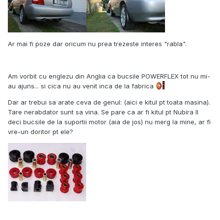
Ar mai fi poze dar oricum nu prea trezeste interes "rabla".
Am vorbit cu englezu din Anglia ca bucsile POWERFLEX tot nu mi-
au ajuns... si cica nu au venit inca de la fabrica
Dar ar trebui sa arate ceva de genul: (aici e kitul pt toata masina).
Tare nerabdator sunt sa vina. Se pare ca ar fi kitul pt Nubira II
deci bucsile de la suportii motor (aia de jos) nu merg la mine, ar fi
vre-un doritor pt ele?