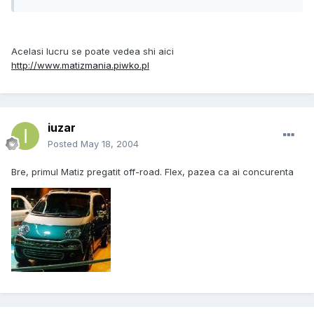
Acelasi lucru se poate vedea shi aici
http://www.matizmania.piwko.pl
iuzar
Posted
May 18, 2004
Bre, primul Matiz pregatit off-road. Flex, pazea ca ai concurenta