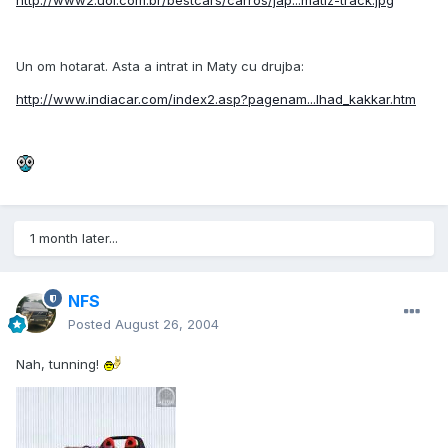
http://www2.uol.com.br/bestcars/carros/jap...matiz-track.jpg
Un om hotarat. Asta a intrat in Maty cu drujba:
http://www.indiacar.com/index2.asp?pagenam...lhad_kakkar.htm
1 month later...
NFS
Posted
August 26, 2004
Nah, tunning!