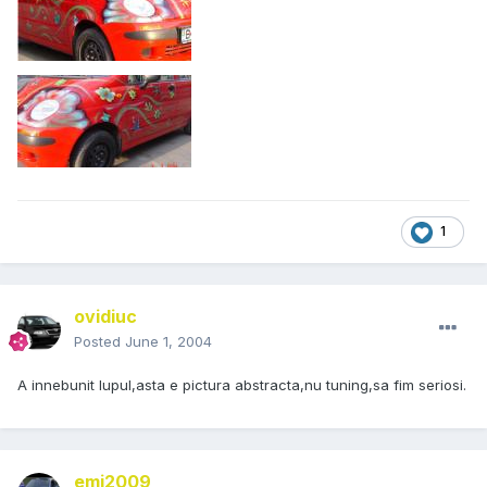
1
ovidiuc
Posted
June 1, 2004
A innebunit lupul,asta e pictura abstracta,nu tuning,sa fim seriosi.
emi2009