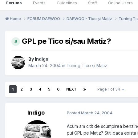
Forums
Events
Guidelines
Staff
Online Users
Home
FORUM DAEWOO
DAEWOO - Tico și Matiz
Tuning Ti
GPL pe Tico si/sau Matiz?
By
Indigo
March 24, 2004
in
Tuning Tico și Matiz
1
2
3
4
5
6
NEXT
Page 1 of 34
Indigo
Posted
March 24, 2004
Acum am citit de scumpirea benzinei
pui GPL pe Matiz? Stiti daca exista i