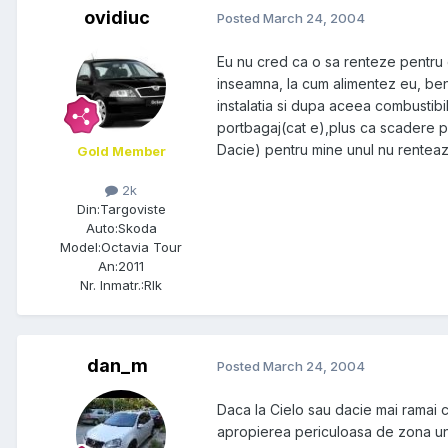
ovidiuc
Posted
March 24, 2004
Eu nu cred ca o sa renteze pentru ca
inseamna, la cum alimentez eu, benz
instalatia si dupa aceea combustib
portbagaj(cat e),plus ca scadere p
Dacie) pentru mine unul nu renteaz
Gold Member
2k
Din:
Targoviste
Auto:
Skoda
Model:
Octavia Tour
An:
2011
Nr. Inmatr.:
Rlk
dan_m
Posted
March 24, 2004
Daca la Cielo sau dacie mai ramai c
apropierea periculoasa de zona unu