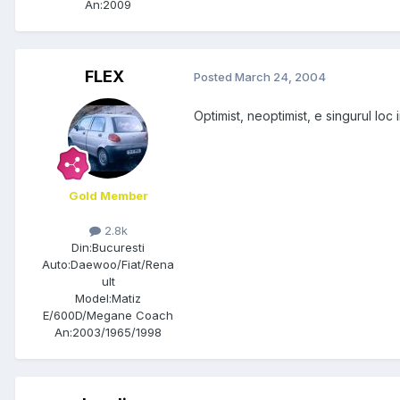
An:
2009
FLEX
Posted
March 24, 2004
Optimist, neoptimist, e singurul loc 
Gold Member
2.8k
Din:
Bucuresti
Auto:
Daewoo/Fiat/Rena
ult
Model:
Matiz
E/600D/Megane Coach
An:
2003/1965/1998