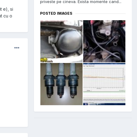
priveste pe cineva. Exista momente cand...
 e), si
POSTED IMAGES
ut cu o