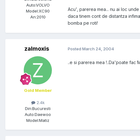
Auto:
VOLVO
Acu', parerea mea... nu ai loc unde 
Model:
XC90
daca tinem cont de distantza infima
An:
2010
bomba pe roti!
zalmoxis
Posted
March 24, 2004
..e si parerea mea !..Da'poate fac Ma
Gold Member
2.4k
Din:
Bucuresti
Auto:
Daewoo
Model:
Matiz