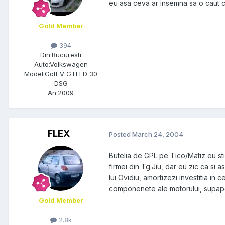
eu asa ceva ar insemna sa o caut c
Gold Member
394
Din:
Bucuresti
Auto:
Volkswagen
Model:
Golf V GTI ED 30
DSG
An:
2009
FLEX
Posted
March 24, 2004
Butelia de GPL pe Tico/Matiz eu sti
firmei din Tg.Jiu, dar eu zic ca s
lui Ovidiu, amortizezi investitia in 
componenete ale motorului, supape
Gold Member
2.8k