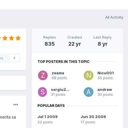
All Activity
Replies
Created
Last Reply
835
22 yr
8 yr
rs
0
TOP POSTERS IN THIS TOPIC
zeama
Nicu001
68 posts
35 posts
sergiu2010
andrew
31 posts
30 posts
POPULAR DAYS
Jul 1 2009
Jun 30 2006
merita sa
22 posts
17 posts