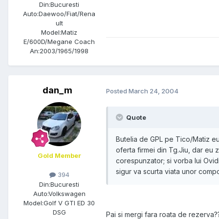
Din:
Bucuresti
Auto:
Daewoo/Fiat/Rena
ult
Model:
Matiz
E/600D/Megane Coach
An:
2003/1965/1998
dan_m
Posted
March 24, 2004
Quote
Butelia de GPL pe Tico/Matiz eu 
oferta firmei din Tg.Jiu, dar e
Gold Member
corespunzator; si vorba lui Ovidi
sigur va scurta viata unor comp
394
Din:
Bucuresti
Auto:
Volkswagen
Model:
Golf V GTI ED 30
DSG
Pai si mergi fara roata de rezerva?