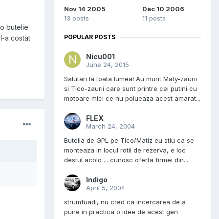
Nov 14 2005
Dec 10 2006
13 posts
11 posts
o butelie
POPULAR POSTS
 l-a costat
Nicu001
June 24, 2015
Salutari la toata lumea! Au murit Maty-zaurii
si Tico-zaurii care sunt printre cei putini cu
motoare mici ce nu polueaza acest amarat...
FLEX
March 24, 2004
Butelia de GPL pe Tico/Matiz eu stiu ca se
monteaza in locul rotii de rezerva, e loc
destul acolo ... cunosc oferta firmei din...
Indigo
April 5, 2004
strumfuadi, nu cred ca incercarea de a
pune in practica o idee de acest gen