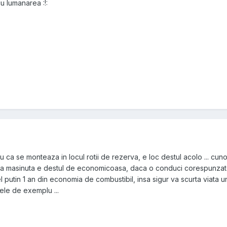
u lumanarea :!:
u ca se monteaza in locul rotii de rezerva, e loc destul acolo ... cun
i asa masinuta e destul de economicoasa, daca o conduci corespunzato
cel putin 1 an din economia de combustibil, insa sigur va scurta viata u
le de exemplu ...