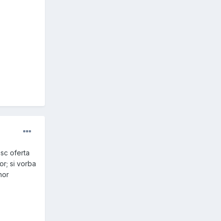
osc oferta
r; si vorba
nor