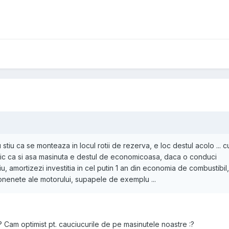
stiu ca se monteaza in locul rotii de rezerva, e loc destul acolo ... 
u zic ca si asa masinuta e destul de economicoasa, daca o conduci
u, amortizezi investitia in cel putin 1 an din economia de combustibil,
onenete ale motorului, supapele de exemplu ...
? Cam optimist pt. cauciucurile de pe masinutele noastre :?