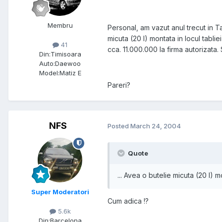
Membru
Personal, am vazut anul trecut in T
micuta (20 l) montata in locul tablie
41
cca. 11.000.000 la firma autorizata. 
Din:
Timisoara
Auto:
Daewoo
Model:
Matiz E
Pareri?
NFS
Posted
March 24, 2004
Quote
... Avea o butelie micuta (20 l) m
Super Moderatori
Cum adica !?
5.6k
Din:
Barcelona