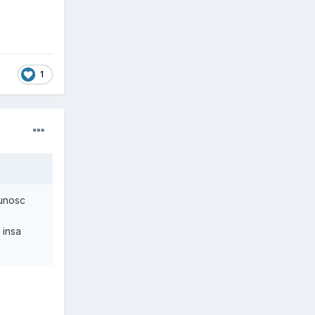
1
cunosc
 insa