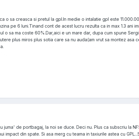
 o sa creasca si pretul la gpl.In medie o intalatie gpl este 11.000.00
ina pe 6 luni.Tinand cont de acest lucru rezulta ca in max 1.3 ani im
ilul o sa ma coste 60%.Dar,aici e un mare dar, dupa cum spune Serg
utere plus miros plus sotia care sa nu auda(am vrut sa montez asa 
a.
u juma' de portbagaj, la noi se duce. Deci nu. Plus ca subscriu la N
i impact din spate. Si asa merg cu teama in taxiurile astea cu GPL..