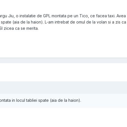
argu Jiu, o instalatie de GPL montata pe un Tico, ce facea taxi. Avea 
i spate (aia de la haion). L-am intrebat de omul de la volan si a zis ca
SI zicea ca se merita.
ontata in locul tabliei spate (aia de la haion).