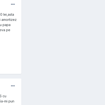
0 lei,asta
i amortizez
iu papa
ceva pe
FS cu
.Sa-mi pun