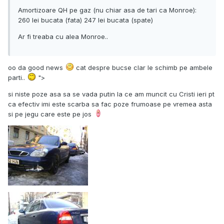
Amortizoare QH pe gaz (nu chiar asa de tari ca Monroe):
260 lei bucata (fata) 247 lei bucata (spate)
Ar fi treaba cu alea Monroe..
oo da good news
cat despre bucse clar le schimb pe ambele
parti..
">
si niste poze asa sa se vada putin la ce am muncit cu Cristi ieri pt
ca efectiv imi este scarba sa fac poze frumoase pe vremea asta
si pe jegu care este pe jos