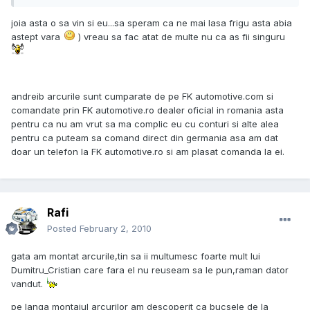
joia asta o sa vin si eu...sa speram ca ne mai lasa frigu asta abia
astept vara
) vreau sa fac atat de multe nu ca as fii singuru
andreib arcurile sunt cumparate de pe FK automotive.com si
comandate prin FK automotive.ro dealer oficial in romania asta
pentru ca nu am vrut sa ma complic eu cu conturi si alte alea
pentru ca puteam sa comand direct din germania asa am dat
doar un telefon la FK automotive.ro si am plasat comanda la ei.
Rafi
Posted
February 2, 2010
gata am montat arcurile,tin sa ii multumesc foarte mult lui
Dumitru_Cristian care fara el nu reuseam sa le pun,raman dator
vandut.
pe langa montajul arcurilor am descoperit ca bucsele de la