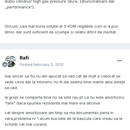
dublu cilindru)/ high gas pressure (dure, zdruncinatoare dar
,,performance").
Oricum, cea mai buna solutie ar fi KONI reglabile cum si-a pus
dinoc dar sunt suficient de scumpe si relativ dificil de montat.
Rafi
Posted
February 2, 2010
mai sincer sa fiu nu am apucat sa vad cat de mult a coborat se
vede ceva dar la intuneric nu iti dai seama bine maine abia astept
sa vad.
la gropi se comporta bine nu se simt rau pt ca nu este amortizoru
"tare" daca opunea rezistenta mai mare era altceva
cat despre amortizoare am timp sa ma documentez pana in
vara,problema nr 1 acum bucsele de la bascula care vreau sa le
schimb cat mai curand.