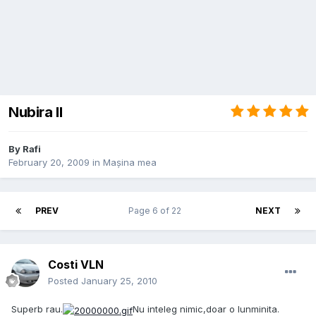
Nubira II
By
Rafi
February 20, 2009
in
Mașina mea
PREV
Page 6 of 22
NEXT
Costi VLN
Posted
January 25, 2010
Superb rau.
Nu inteleg nimic,doar o lunminita.