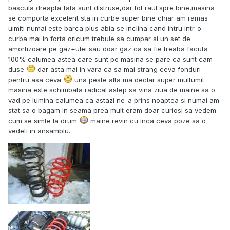
bascula dreapta fata sunt distruse,dar tot raul spre bine,masina
se comporta excelent sta in curbe super bine chiar am ramas
uimiti numai este barca plus abia se inclina cand intru intr-o
curba mai in forta oricum trebuie sa cumpar si un set de
amortizoare pe gaz+ulei sau doar gaz ca sa fie treaba facuta
100% calumea astea care sunt pe masina se pare ca sunt cam
duse
dar asta mai in vara ca sa mai strang ceva fonduri
pentru asa ceva
una peste alta ma declar super multumit
masina este schimbata radical astep sa vina ziua de maine sa o
vad pe lumina calumea ca astazi ne-a prins noaptea si numai am
stat sa o bagam in seama prea mult eram doar curiosi sa vedem
cum se simte la drum
maine revin cu inca ceva poze sa o
vedeti in ansamblu.