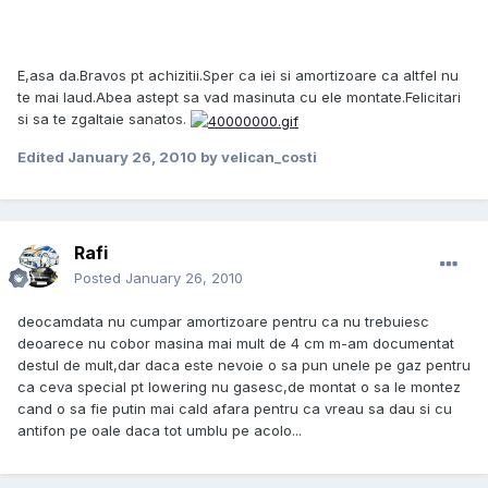
E,asa da.Bravos pt achizitii.Sper ca iei si amortizoare ca altfel nu
te mai laud.Abea astept sa vad masinuta cu ele montate.Felicitari
si sa te zgaltaie sanatos.
Edited
January 26, 2010
by velican_costi
Rafi
Posted
January 26, 2010
deocamdata nu cumpar amortizoare pentru ca nu trebuiesc
deoarece nu cobor masina mai mult de 4 cm m-am documentat
destul de mult,dar daca este nevoie o sa pun unele pe gaz pentru
ca ceva special pt lowering nu gasesc,de montat o sa le montez
cand o sa fie putin mai cald afara pentru ca vreau sa dau si cu
antifon pe oale daca tot umblu pe acolo...