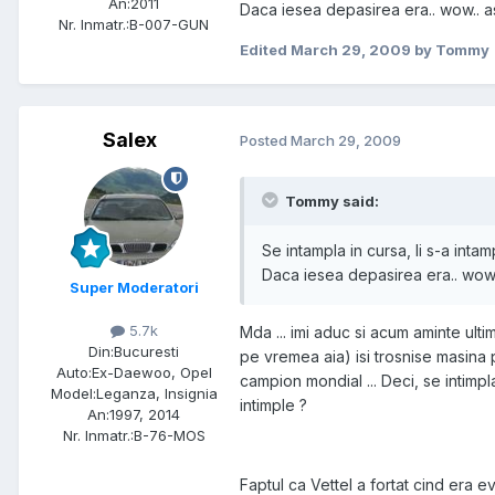
An:
2011
Daca iesea depasirea era.. wow.. a
Nr. Inmatr.:
B-007-GUN
Edited
March 29, 2009
by Tommy
Salex
Posted
March 29, 2009
Tommy said:
Se intampla in cursa, li s-a intam
Daca iesea depasirea era.. wow.
Super Moderatori
5.7k
Mda ... imi aduc si acum aminte ul
Din:
Bucuresti
pe vremea aia) isi trosnise masina 
Auto:
Ex-Daewoo, Opel
campion mondial ... Deci, se intimpla
Model:
Leganza, Insignia
intimple ?
An:
1997, 2014
Nr. Inmatr.:
B-76-MOS
Faptul ca Vettel a fortat cind era 