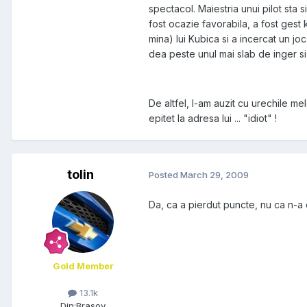
spectacol. Maiestria unui pilot sta 
fost ocazie favorabila, a fost gest k
mina) lui Kubica si a incercat un joc
dea peste unul mai slab de inger si 
De altfel, l-am auzit cu urechile me
epitet la adresa lui ... "idiot" !
tolin
Posted
March 29, 2009
Da, ca a pierdut puncte, nu ca n-a
Gold Member
13.1k
Din:
Brasov