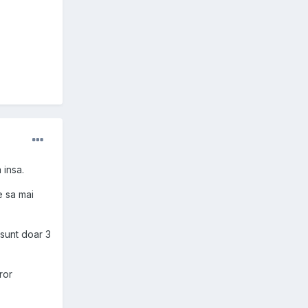
 insa.
e sa mai
 sunt doar 3
ror