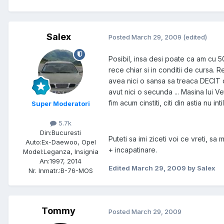
Salex
Posted
March 29, 2009
(edited)
Posibil, insa desi poate ca am cu 50
rece chiar si in conditii de cursa. R
avea nici o sansa sa treaca DECIT d
avut nici o secunda ... Masina lui Ve
fim acum cinstiti, citi din astia nu int
Super Moderatori
5.7k
Din:
Bucuresti
Puteti sa imi ziceti voi ce vreti, sa
Auto:
Ex-Daewoo, Opel
+ incapatinare.
Model:
Leganza, Insignia
An:
1997, 2014
Edited
March 29, 2009
by Salex
Nr. Inmatr.:
B-76-MOS
Tommy
Posted
March 29, 2009