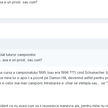
sa e un prost.. sau cum?
plat tuturor campionilor.
. asa e un prost.. sau cum?
tima cursa a campionatului 1995 (sau era 1996 ???) cind Schumacher (
pe mina lui si apoi l-a pocnit pe Damon Hill, devenind astfel pentru p
 si celor mai mari campioni. Intrebarea e: chiar se intimpla sau ... se
evident ca nu avea cum sa ii reuseasca manevra aia, pentru mine nu r