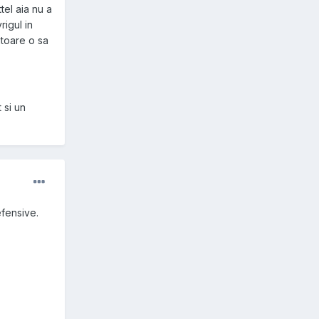
tel aia nu a
rigul in
iitoare o sa
 si un
efensive.