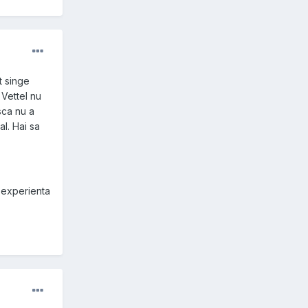
t singe
 Vettel nu
sca nu a
al. Hai sa
i experienta