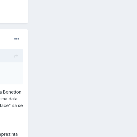
la Benetton
rima data
 "face" sa se
eprezinta