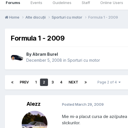
Forums
Events
Guidelines
Staff
Online Users
Home
Alte discuții
Sporturi cu motor
Formula 1 - 2009
Formula 1 - 2009
By
Abram Burel
December 5, 2008
in
Sporturi cu motor
PREV
1
2
3
4
NEXT
Page 2 of 4
Alezz
Posted
March 29, 2009
Mie mi-a placut cursa de azi(putea 
slickurilor.