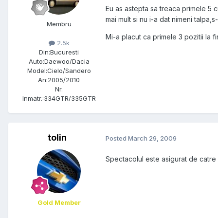
Eu as astepta sa treaca primele 5 c
mai mult si nu i-a dat nimeni talpa,
Membru
Mi-a placut ca primele 3 pozitii la
2.5k
Din:
Bucuresti
Auto:
Daewoo/Dacia
Model:
Cielo/Sandero
An:
2005/2010
Nr.
Inmatr.:
334GTR/335GTR
tolin
Posted
March 29, 2009
Spectacolul este asigurat de catre 
Gold Member