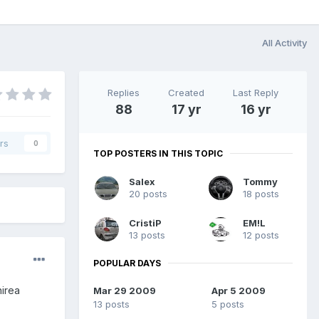
All Activity
Replies
Created
Last Reply
88
17 yr
16 yr
rs
0
TOP POSTERS IN THIS TOPIC
Salex
Tommy
20 posts
18 posts
CristiP
EM!L
13 posts
12 posts
POPULAR DAYS
nirea
Mar 29 2009
Apr 5 2009
13 posts
5 posts