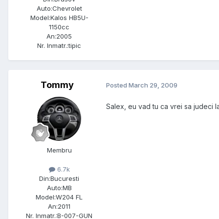
Auto:
Chevrolet
Model:
Kalos HB5U-
1150cc
An:
2005
Nr. Inmatr.:
tipic
Tommy
Posted
March 29, 2009
Salex, eu vad tu ca vrei sa judeci l
Membru
6.7k
Din:
Bucuresti
Auto:
MB
Model:
W204 FL
An:
2011
Nr. Inmatr.:
B-007-GUN