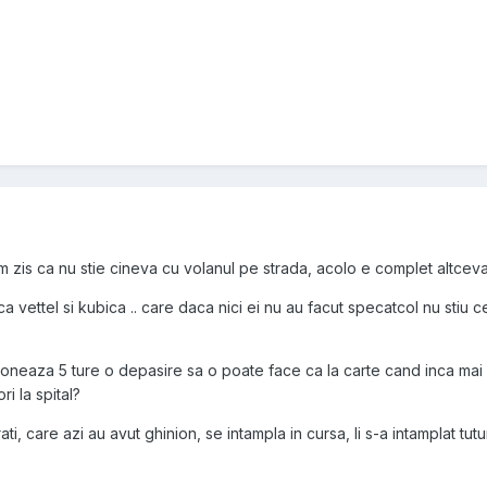
 zis ca nu stie cineva cu volanul pe strada, acolo e complet altceva
ca vettel si kubica .. care daca nici ei nu au facut specatcol nu stiu c
atoneaza 5 ture o depasire sa o poate face ca la carte cand inca mai
ori la spital?
ti, care azi au avut ghinion, se intampla in cursa, li s-a intamplat tutu