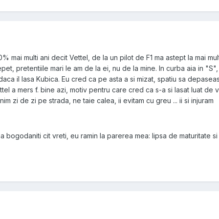
% mai multi ani decit Vettel, de la un pilot de F1 ma astept la mai mul
epet, pretentiile mari le am de la ei, nu de la mine. In curba aia in "S",
aca il lasa Kubica. Eu cred ca pe asta a si mizat, spatiu sa depasea
ttel a mers f. bine azi, motiv pentru care cred ca s-a si lasat luat de v
ilnim zi de zi pe strada, ne taie calea, ii evitam cu greu ... ii si injuram
 ma bogodaniti cit vreti, eu ramin la parerea mea: lipsa de maturitate s