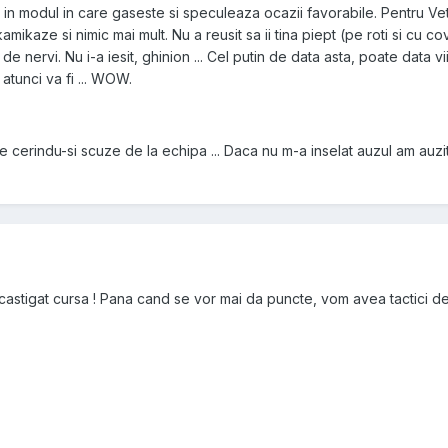
si in modul in care gaseste si speculeaza ocazii favorabile. Pentru Vet
amikaze si nimic mai mult. Nu a reusit sa ii tina piept (pe roti si cu cov
 de nervi. Nu i-a iesit, ghinion ... Cel putin de data asta, poate data v
atunci va fi ... WOW.
le cerindu-si scuze de la echipa ... Daca nu m-a inselat auzul am auzit
 castigat cursa ! Pana cand se vor mai da puncte, vom avea tactici d