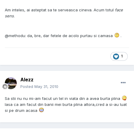
Am inteles, ai asteptat sa te serveasca cineva. Acum totul
face
s
en
s
.
@methodu: da, bre, dar fetele de acolo purtau si camasa
.
1
Alezz
Posted
May 31, 2010
Sa stii nu nu mi-am facut un tel in viata din a avea burta plina
lasa ca am facut din banii mei burta plina altora,cred a si-au luat
si pe drum acasa