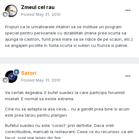
Zmeul cel rau
Posted
May 31, 2010
Propun ca la urmatoarele intalniri sa se instituie un program
special pentru persoanele cu dizabilitati (mana prea scurta sa
ajunga la castron, fund prea mare sa se ridice de pe scaun, etc.):
sa angajam picolite in fusta scurta si sutien cu frunza si palnie.
Satori
Posted
May 31, 2010
Va certati degeaba. E bufet suedez la care participa forumisti
insetati. E normal sa existe extreme.
Cine nu se astepta la asa ceva,... nu a gandit prea bine si acum
este prea tarziu pentru plangeri.
Bufetul suedez nu este 'corect' prin definitie. Daca vreti
corectitudine, mancati la restaurant. Ceea ce eu recunosc ca am
facut, sunt mai lenes din fire.