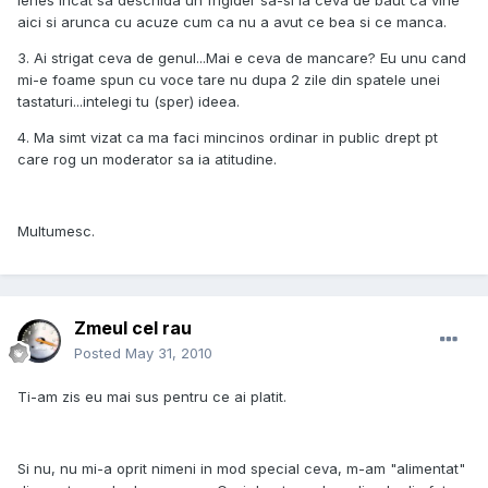
lenes incat sa deschida un frigider sa-si ia ceva de baut ca vine
aici si arunca cu acuze cum ca nu a avut ce bea si ce manca.
3. Ai strigat ceva de genul...Mai e ceva de mancare? Eu unu cand
mi-e foame spun cu voce tare nu dupa 2 zile din spatele unei
tastaturi...intelegi tu (sper) ideea.
4. Ma simt vizat ca ma faci mincinos ordinar in public drept pt
care rog un moderator sa ia atitudine.
Multumesc.
Zmeul cel rau
Posted
May 31, 2010
Ti-am zis eu mai sus pentru ce ai platit.
Si nu, nu mi-a oprit nimeni in mod special ceva, m-am "alimentat"