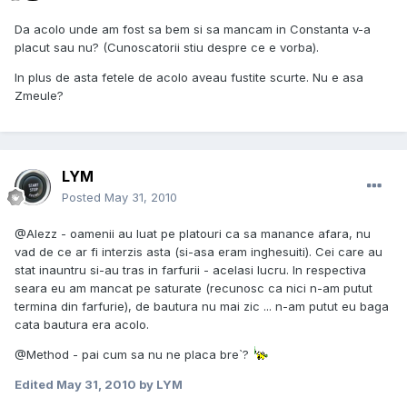
Da acolo unde am fost sa bem si sa mancam in Constanta v-a
placut sau nu? (Cunoscatorii stiu despre ce e vorba).
In plus de asta fetele de acolo aveau fustite scurte. Nu e asa
Zmeule?
LYM
Posted
May 31, 2010
@Alezz - oamenii au luat pe platouri ca sa manance afara, nu
vad de ce ar fi interzis asta (si-asa eram inghesuiti). Cei care au
stat inauntru si-au tras in farfurii - acelasi lucru. In respectiva
seara eu am mancat pe saturate (recunosc ca nici n-am putut
termina din farfurie), de bautura nu mai zic ... n-am putut eu baga
cata bautura era acolo.
@Method - pai cum sa nu ne placa bre`?
Edited
May 31, 2010
by LYM