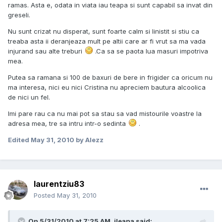
ramas. Asta e, odata in viata iau teapa si sunt capabil sa invat din
greseli.
Nu sunt crizat nu disperat, sunt foarte calm si linistit si stiu ca
treaba asta ii deranjeaza mult pe altii care ar fi vrut sa ma vada
injurand sau alte treburi
.Ca sa se paota lua masuri impotriva
mea.
Putea sa ramana si 100 de baxuri de bere in frigider ca oricum nu
ma interesa, nici eu nici Cristina nu apreciem bautura alcoolica
de nici un fel.
Imi pare rau ca nu mai pot sa stau sa vad mistourile voastre la
adresa mea, tre sa intru intr-o sedinta
.
Edited
May 31, 2010
by Alezz
laurentziu83
Posted
May 31, 2010
On 5/31/2010 at 7:25 AM, ileana said: