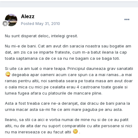
Alezz
Posted
May 31, 2010
Nu sunt disperat deloc, intelegi gresit.
Nu mi-e de bani. Cat am avut din saracia noastra sau bogatie am
dat, am zis ca se imparte frateste, cum m-a batut ileana la cap
toata saptamana ca de ce sa nu ne bagam ca se baga toti.
Si uite ca am luat o mare teapa. Principiul dauneaza grav sanatatii
degeaba apar oameni acum care spun ca a mai ramas...a mai
ramas pentru altii, noi sambata seara pe toata masa am avut doar
o oala mica cu mici pe cealalta erau 4 castroane toate goale si
lumea fugea afara cu platourile de mancare pline.
Asta a fost treaba care ne-a deranjat, dai dracu de bani pana la
urma macar asta sa-mi fie ce ami mare paguba pe anu asta.
Ileano, sa stii ca aici e vorba numai de mine nu si de ce au patit
altii, nu de alta dar nu suport comparatiile cu alte persoane si nici
nu ma inereseaza ce au facut altii
.