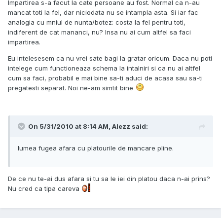
Impartirea s-a facut la cate persoane au fost. Normal ca n-au
mancat toti la fel, dar niciodata nu se intampla asta. Si iar fac
analogia cu mniul de nunta/botez: costa la fel pentru toti,
indiferent de cat mananci, nu? Insa nu ai cum altfel sa faci
impartirea.
Eu intelesesem ca nu vrei sate bagi la gratar oricum. Daca nu poti
intelege cum functioneaza schema la intalniri si ca nu ai altfel
cum sa faci, probabil e mai bine sa-ti aduci de acasa sau sa-ti
pregatesti separat. Noi ne-am simtit bine
On 5/31/2010 at 8:14 AM, Alezz said:
lumea fugea afara cu platourile de mancare pline.
De ce nu te-ai dus afara si tu sa le iei din platou daca n-ai prins?
Nu cred ca tipa careva