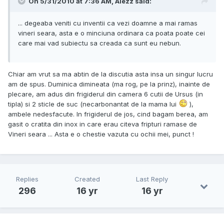
On 5/31/2010 at 7:36 AM, Alezz said:
... degeaba veniti cu inventii ca vezi doamne a mai ramas
vineri seara, asta e o minciuna ordinara ca poata poate cei
care mai vad subiectu sa creada ca sunt eu nebun.
Chiar am vrut sa ma abtin de la discutia asta insa un singur lucru
am de spus. Duminica dimineata (ma rog, pe la prinz), inainte de
plecare, am adus din frigiderul din camera 6 cutii de Ursus (in
tipla) si 2 sticle de suc (necarbonantat de la mama lui
),
ambele nedesfacute. In frigiderul de jos, cind bagam berea, am
gasit o cratita din inox in care erau citeva fripturi ramase de
Vineri seara ... Asta e o chestie vazuta cu ochii mei, punct !
Replies
Created
Last Reply
296
16 yr
16 yr