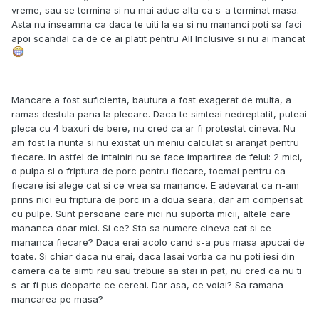
vreme, sau se termina si nu mai aduc alta ca s-a terminat masa.
Asta nu inseamna ca daca te uiti la ea si nu mananci poti sa faci
apoi scandal ca de ce ai platit pentru All Inclusive si nu ai mancat
Mancare a fost suficienta, bautura a fost exagerat de multa, a
ramas destula pana la plecare. Daca te simteai nedreptatit, puteai
pleca cu 4 baxuri de bere, nu cred ca ar fi protestat cineva. Nu
am fost la nunta si nu existat un meniu calculat si aranjat pentru
fiecare. In astfel de intalniri nu se face impartirea de felul: 2 mici,
o pulpa si o friptura de porc pentru fiecare, tocmai pentru ca
fiecare isi alege cat si ce vrea sa manance. E adevarat ca n-am
prins nici eu friptura de porc in a doua seara, dar am compensat
cu pulpe. Sunt persoane care nici nu suporta micii, altele care
mananca doar mici. Si ce? Sta sa numere cineva cat si ce
mananca fiecare? Daca erai acolo cand s-a pus masa apucai de
toate. Si chiar daca nu erai, daca lasai vorba ca nu poti iesi din
camera ca te simti rau sau trebuie sa stai in pat, nu cred ca nu ti
s-ar fi pus deoparte ce cereai. Dar asa, ce voiai? Sa ramana
mancarea pe masa?