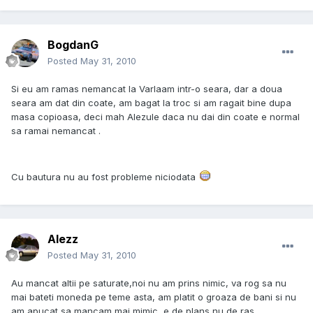
BogdanG
Posted
May 31, 2010
Si eu am ramas nemancat la Varlaam intr-o seara, dar a doua
seara am dat din coate, am bagat la troc si am ragait bine dupa
masa copioasa, deci mah Alezule daca nu dai din coate e normal
sa ramai nemancat .
Cu bautura nu au fost probleme niciodata
Alezz
Posted
May 31, 2010
Au mancat altii pe saturate,noi nu am prins nimic, va rog sa nu
mai bateti moneda pe teme asta, am platit o groaza de bani si nu
am apucat sa mancam mai mimic, e de plans nu de ras.