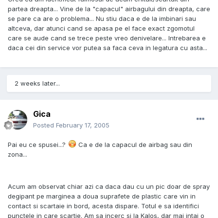
partea dreapta... Vine de la "capacul" airbagului din dreapta, care
se pare ca are o problema... Nu stiu daca e de la imbinari sau
altceva, dar atunci cand se apasa pe el face exact zgomotul
care se aude cand se trece peste vreo denivelare... Intrebarea e
daca cei din service vor putea sa faca ceva in legatura cu asta...
2 weeks later...
Gica
Posted
February 17, 2005
Pai eu ce spusei...?
Ca e de la capacul de airbag sau din
zona...
Acum am observat chiar azi ca daca dau cu un pic doar de spray
degipant pe marginea a doua suprafete de plastic care vin in
contact si scartaie in bord, acesta dispare. Totul e sa identifici
punctele in care scartie. Am sa incerc si la Kalos, dar mai intai o