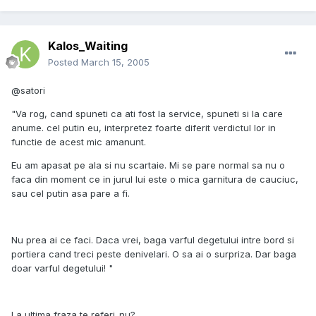
Kalos_Waiting
Posted
March 15, 2005
@satori
"Va rog, cand spuneti ca ati fost la service, spuneti si la care
anume. cel putin eu, interpretez foarte diferit verdictul lor in
functie de acest mic amanunt.
Eu am apasat pe ala si nu scartaie. Mi se pare normal sa nu o
faca din moment ce in jurul lui este o mica garnitura de cauciuc,
sau cel putin asa pare a fi.
Nu prea ai ce faci. Daca vrei, baga varful degetului intre bord si
portiera cand treci peste denivelari. O sa ai o surpriza. Dar baga
doar varful degetului! "
La ultima fraza te referi..nu?