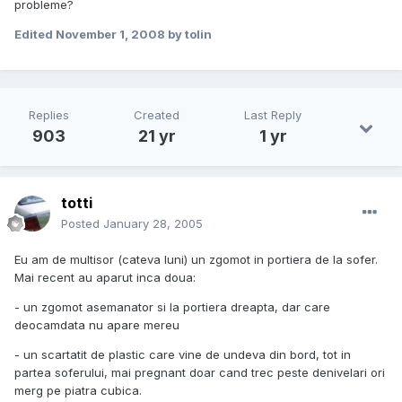
probleme?
Edited
November 1, 2008
by tolin
Replies
Created
Last Reply
903
21 yr
1 yr
totti
Posted
January 28, 2005
Eu am de multisor (cateva luni) un zgomot in portiera de la sofer.
Mai recent au aparut inca doua:
- un zgomot asemanator si la portiera dreapta, dar care
deocamdata nu apare mereu
- un scartatit de plastic care vine de undeva din bord, tot in
partea soferului, mai pregnant doar cand trec peste denivelari ori
merg pe piatra cubica.