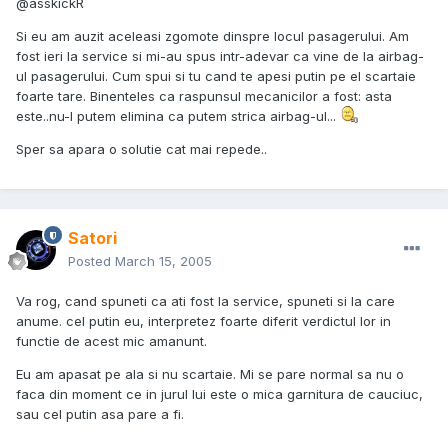
@asskickR
Si eu am auzit aceleasi zgomote dinspre locul pasagerului. Am
fost ieri la service si mi-au spus intr-adevar ca vine de la airbag-
ul pasagerului. Cum spui si tu cand te apesi putin pe el scartaie
foarte tare. Binenteles ca raspunsul mecanicilor a fost: asta
este..nu-l putem elimina ca putem strica airbag-ul...
Sper sa apara o solutie cat mai repede..
Satori
Posted
March 15, 2005
Va rog, cand spuneti ca ati fost la service, spuneti si la care
anume. cel putin eu, interpretez foarte diferit verdictul lor in
functie de acest mic amanunt.
Eu am apasat pe ala si nu scartaie. Mi se pare normal sa nu o
faca din moment ce in jurul lui este o mica garnitura de cauciuc,
sau cel putin asa pare a fi.