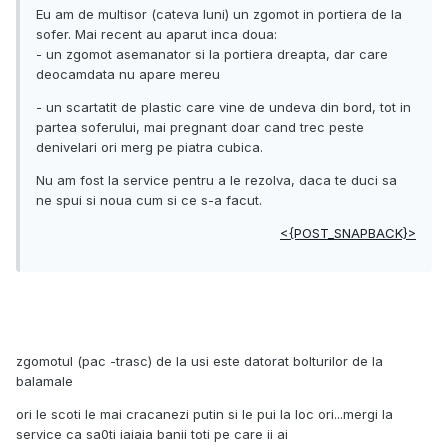
Eu am de multisor (cateva luni) un zgomot in portiera de la
sofer. Mai recent au aparut inca doua:
- un zgomot asemanator si la portiera dreapta, dar care
deocamdata nu apare mereu
- un scartatit de plastic care vine de undeva din bord, tot in
partea soferului, mai pregnant doar cand trec peste
denivelari ori merg pe piatra cubica.
Nu am fost la service pentru a le rezolva, daca te duci sa
ne spui si noua cum si ce s-a facut.
<{POST_SNAPBACK}>
zgomotul (pac -trasc) de la usi este datorat bolturilor de la
balamale
ori le scoti le mai cracanezi putin si le pui la loc ori...mergi la
service ca sa0ti iaiaia banii toti pe care ii ai