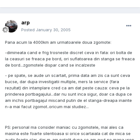
arp
Posted
January 30, 2005
Pana acum la 4000km am urmatoarele doua zgomote:
-dimineata cand e frig trosneste discret ceva in fata: ori bolta de
la ceasuri se freaca pe bord, ori suflatoarea din stanga se freaca
de bord...zgomotele dispar cand se incalzeste
- pe spate, se aude un scartait, prima data am zis ca sunt ceva
bucse, dar dupa investigatii multiple, mers la service (fara
rezultat) din intamplare cred ca am dat peste cauza: ceva pe la
prinderea portbagajului...dar nu sunt inca sigur, doar ca dupa ce
am inchis portbagajul miscand putin de el stanga-dreapa inainte
n-a mai facut zgomot..oricum mai studiez...
PS: personal ma consider maniac cu zgomotele, mai ales ca
masina este foarte silentioasa si orice scartaiala cat de mica se
aude foarte clar, dar m-am potolit dupa ce am avut pe mana vreo