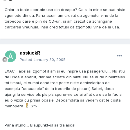
Chiar la toate scartaie usa din dreapta? Ca si la mine se aud niste
zgomode din ea. Pana acum am crezut ca zgomotul vine de la
torpedou care e plin de CD-uri, si am crezut ca zdrangane
carcarsa vreunuia, insa cred totusi ca zgomotul vine de la usa.
asskickR
Posted
January 30, 2005
EXACT acelasi zgomot il am si eu inspre usa pasagerului... Nu stiu
de unde a aparut, dar ma scoate din minti. Nu se aude bineinteles
tot timpul, ci numai cand trec peste niste denivelari(ca de
exemplu "cocoasele" de la trecerile de pietoni) Satori, daca
ajungi la service pls pls pls spune-ne ce ai aflat ca o sa le fac si
eu o vizita cu prima ocazie. Deocamdata sa vedem cat te costa
manopera
S">
Pana atunci... Blaupunkt-ul sa traiasca!