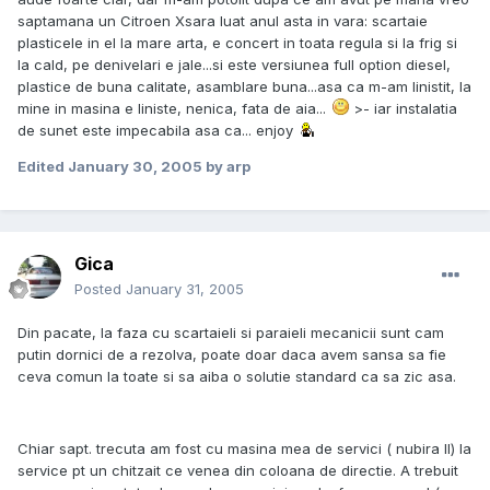
saptamana un Citroen Xsara luat anul asta in vara: scartaie
plasticele in el la mare arta, e concert in toata regula si la frig si
la cald, pe denivelari e jale...si este versiunea full option diesel,
plastice de buna calitate, asamblare buna...asa ca m-am linistit, la
mine in masina e liniste, nenica, fata de aia...
>- iar instalatia
de sunet este impecabila asa ca... enjoy
Edited
January 30, 2005
by arp
Gica
Posted
January 31, 2005
Din pacate, la faza cu scartaieli si paraieli mecanicii sunt cam
putin dornici de a rezolva, poate doar daca avem sansa sa fie
ceva comun la toate si sa aiba o solutie standard ca sa zic asa.
Chiar sapt. trecuta am fost cu masina mea de servici ( nubira II) la
service pt un chitzait ce venea din coloana de directie. A trebuit