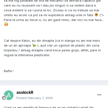
sa ma rog jumatate de ora de mecanici sa desfaca capacul (pe
care eu nu reusisem sa-l dau jos singur) si sa vedem daca e
ceva evident si sa-l puna la loc. Ziceau si ca nu trebuie sa mai
umblu eu acolo ca pot sa-mi explodeze airbag-urile in fata
(">
Pana la urma au facut-o, nu am gasit nimic, dar nici nu mai face...
Cat despre Kalos, eu din dreapta (ca in stanga nu am mai mers
de un an aproape
), aud clar un zgomot de plastic din zona
torpedou / airbag dreapta cand trece peste gropi, altfel, pare in
regula la imbinarea plasticelor.
Bafta !
asskickR
Posted
February 7, 2005
Cred ca am identificat faimosul de acum chitait/scartait din