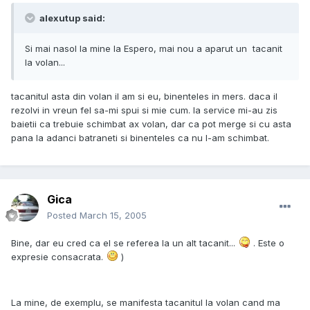
alexutup said:
Si mai nasol la mine la Espero, mai nou a aparut un tacanit
la volan...
tacanitul asta din volan il am si eu, binenteles in mers. daca il
rezolvi in vreun fel sa-mi spui si mie cum. la service mi-au zis
baietii ca trebuie schimbat ax volan, dar ca pot merge si cu asta
pana la adanci batraneti si binenteles ca nu l-am schimbat.
Gica
Posted
March 15, 2005
Bine, dar eu cred ca el se referea la un alt tacanit...
. Este o
expresie consacrata.
)
La mine, de exemplu, se manifesta tacanitul la volan cand ma