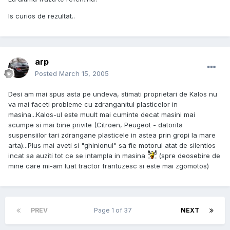
Is curios de rezultat..
arp
Posted
March 15, 2005
Desi am mai spus asta pe undeva, stimati proprietari de Kalos nu
va mai faceti probleme cu zdranganitul plasticelor in
masina...Kalos-ul este muult mai cuminte decat masini mai
scumpe si mai bine privite (Citroen, Peugeot - datorita
suspensiilor tari zdrangane plasticele in astea prin gropi la mare
arta)...Plus mai aveti si "ghinionul" sa fie motorul atat de silentios
incat sa auziti tot ce se intampla in masina
(spre deosebire de
mine care mi-am luat tractor frantuzesc si este mai zgomotos)
PREV
Page 1 of 37
NEXT