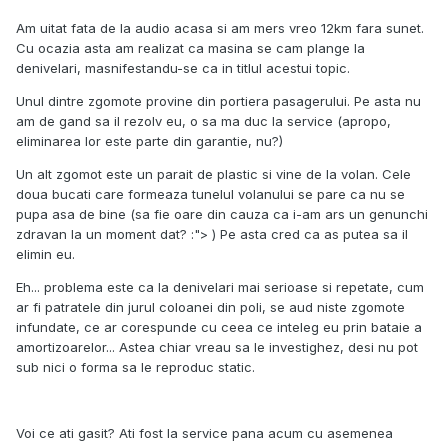
Am uitat fata de la audio acasa si am mers vreo 12km fara sunet.
Cu ocazia asta am realizat ca masina se cam plange la
denivelari, masnifestandu-se ca in titlul acestui topic.
Unul dintre zgomote provine din portiera pasagerului. Pe asta nu
am de gand sa il rezolv eu, o sa ma duc la service (apropo,
eliminarea lor este parte din garantie, nu?)
Un alt zgomot este un parait de plastic si vine de la volan. Cele
doua bucati care formeaza tunelul volanului se pare ca nu se
pupa asa de bine (sa fie oare din cauza ca i-am ars un genunchi
zdravan la un moment dat? :"> ) Pe asta cred ca as putea sa il
elimin eu.
Eh... problema este ca la denivelari mai serioase si repetate, cum
ar fi patratele din jurul coloanei din poli, se aud niste zgomote
infundate, ce ar corespunde cu ceea ce inteleg eu prin bataie a
amortizoarelor... Astea chiar vreau sa le investighez, desi nu pot
sub nici o forma sa le reproduc static.
Voi ce ati gasit? Ati fost la service pana acum cu asemenea