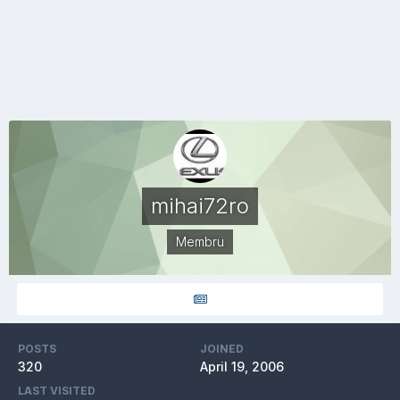
mihai72ro
Membru
POSTS
JOINED
320
April 19, 2006
LAST VISITED