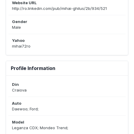
Website URL
http://ro.linkedin.com/pub/mihai-ghilus/2b/934/521
Gender
Male
Yahoo
mihai72ro
Profile Information
Din
Craiova
Auto
Daewoo; Ford;
Model
Leganza CDX; Mondeo Trend;