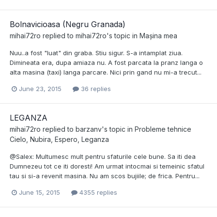
Bolnavicioasa (Negru Granada)
mihai72ro
replied to
mihai72ro
's topic in
Mașina mea
Nuu..a fost "luat" din graba. Stiu sigur. S-a intamplat ziua.
Dimineata era, dupa amiaza nu. A fost parcata la pranz langa o
alta masina (taxi) langa parcare. Nici prin gand nu mi-a trecut...
June 23, 2015
36 replies
LEGANZA
mihai72ro
replied to
barzanv
's topic in
Probleme tehnice
Cielo, Nubira, Espero, Leganza
@Salex: Multumesc mult pentru sfaturile cele bune. Sa iti dea
Dumnezeu tot ce iti doresti! Am urmat intocmai si temeinic sfatul
tau si si-a revenit masina. Nu am scos bujiile; de frica. Pentru...
June 15, 2015
4355 replies