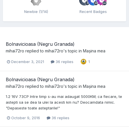
Newbie (1/14)
Recent Badges
Bolnavicioasa (Negru Granada)
mihai72ro
replied to
mihai72ro
's topic in
Mașina mea
December 3, 2021
36 replies
1
Bolnavicioasa (Negru Granada)
mihai72ro
replied to
mihai72ro
's topic in
Mașina mea
1.2 16V 73CP Intre timp s-au mai adaugat 5000KM; ca fiecare, te
astepti sa se dea la ulei la acesti km nu? Deocamdata nimic.
"Depaseste toate asteptarile!"
October 9, 2016
36 replies