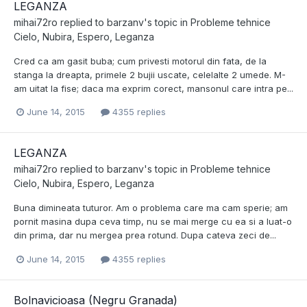
LEGANZA
mihai72ro
replied to
barzanv
's topic in
Probleme tehnice
Cielo, Nubira, Espero, Leganza
Cred ca am gasit buba; cum privesti motorul din fata, de la
stanga la dreapta, primele 2 bujii uscate, celelalte 2 umede. M-
am uitat la fise; daca ma exprim corect, mansonul care intra pe...
June 14, 2015
4355 replies
LEGANZA
mihai72ro
replied to
barzanv
's topic in
Probleme tehnice
Cielo, Nubira, Espero, Leganza
Buna dimineata tuturor. Am o problema care ma cam sperie; am
pornit masina dupa ceva timp, nu se mai merge cu ea si a luat-o
din prima, dar nu mergea prea rotund. Dupa cateva zeci de...
June 14, 2015
4355 replies
Bolnavicioasa (Negru Granada)