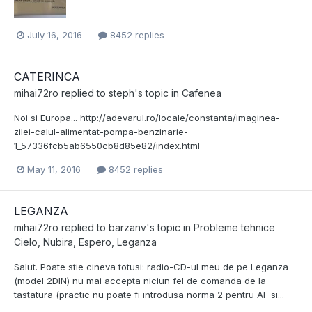
July 16, 2016
8452 replies
CATERINCA
mihai72ro
replied to
steph
's topic in
Cafenea
Noi si Europa... http://adevarul.ro/locale/constanta/imaginea-
zilei-calul-alimentat-pompa-benzinarie-
1_57336fcb5ab6550cb8d85e82/index.html
May 11, 2016
8452 replies
LEGANZA
mihai72ro
replied to
barzanv
's topic in
Probleme tehnice
Cielo, Nubira, Espero, Leganza
Salut. Poate stie cineva totusi: radio-CD-ul meu de pe Leganza
(model 2DIN) nu mai accepta niciun fel de comanda de la
tastatura (practic nu poate fi introdusa norma 2 pentru AF si...