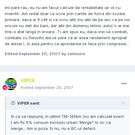
Imi pare rau, eu nu am facut calcule de rentabilitate iar vii cu
inventii!...Am redat doar ce scrie prin cartile de fizica din scoala
primara...daca ai fi citit si ce scriu altii (nu altii de pe aici ca pe noi
oricum nu dati doi bani, dar altii din domeniu tehnic auto) n-ai mai
tine-o atat langa in eroare...Ti-am spus eu, daca vrei sa combati,
combate cu Diesotto ala se pare ca ar avea randament apropiat
de diesel !...Si asta pentru ca aprinderea se face prin compresie...
Edited
September 20, 2007
by zalmoxis
VIPER
Posted
September 20, 2007
VIPER said:
Si ca sa raspund, in ultimii 136-145km (nu am calculat exact
) am fix 6% consum exclusiv urban. Merge? Io zic ca
merge... Am si poza. Si nu, nu e BC-ul defect.