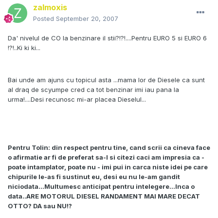
zalmoxis
Posted
September 20, 2007
Da' nivelul de CO la benzinare il stii?!?!....Pentru EURO 5 si EURO 6
!?!..Ki ki ki...
Bai unde am ajuns cu topicul asta ...mama lor de Diesele ca sunt
al draq de scyumpe cred ca tot benzinar imi iau pana la
urma!....Desi recunosc mi-ar placea Dieselul...
Pentru Tolin: din re
s
pect pentru tine, cand
s
crii ca cineva face
o afirmatie ar fi de preferat
s
a-l
s
i citezi caci am impre
s
ia ca -
poate intamplator, poate nu - imi pui in carca ni
s
te idei pe care
chipurile le-a
s
fi
s
u
s
tinut eu, de
s
i eu nu le-am gandit
niciodata...Multume
s
c anticipat pentru intelegere...Inca o
data..ARE MOTORUL DIE
S
EL RANDAMENT MAI MARE DECAT
OTTO?
DA
s
au
NU!
?