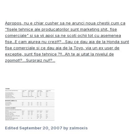
Apropo
s
, nu e chiar cu
s
her
s
a ne arunci noua che
s
tii cum ca
"fi
s
ele tehnice ale producatorilor
s
unt mar
k
eting
s
hit, fi
s
e
comerciale"
s
i
s
a vii apoi
s
a ne
s
coti ochii tot cu a
s
emenea
fi
s
e...E cam aiurea nu crezi!!?....
S
au ce dau aia de la Honda
s
unt
fi
s
e comerciale
s
i ce dau aia de la Toyo, via un ex u
s
er de
exceptie,
s
unt fi
s
e tehnice ?!!...Ah te ai uitat la nivelul de
zgomot!?....
S
urpraiz nu!!?...
Edited
September 20, 2007
by zalmoxis