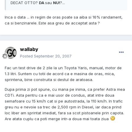
DECAT OTTO?
DA
sau
NU!
?...
Inca o data ... in regim de oras poate sa aiba si 16% randament,
ca si benzinarele. Este asa greu de acceptat asta ?
wallaby
Posted
September 20, 2007
Fac un test drive de 2 zile la un Toyota Yaris, manual, motor de
1.3 litri. Suntem cu totii de acord ca e masina de oras, mica,
sprintena, bine construita si destul de aratoasa.
Dupa prima zi pot spune, cu mana pe inima, ca prefer Astra mea
CDTi. Asta pentru ca e mai usor de condus, atat intre doua
semafoare cu 15 km/h cat si pe autostrada, la 110 km/h. In trafic
greu nu e nevoie sa trec de 2,500 rpm in Diesel, iar daca prind
loc liber am sprintat imediat, fara sa scot pistoanele prin capota.
Are atata cuplu ca poti merge intr-a doua mai toata ziua