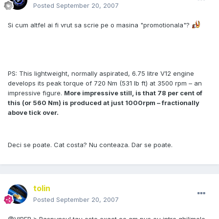
Posted
September 20, 2007
Si cum altfel ai fi vrut sa scrie pe o masina "promotionala"?
PS: This lightweight, normally aspirated, 6.75 litre V12 engine
develops its peak torque of 720 Nm (531 lb ft) at 3500 rpm – an
impressive figure.
More impre
s
s
ive
s
till, i
s
that 78 per cent of
thi
s
(or 560 Nm) i
s
produced at ju
s
t 1000rpm
–
fractionally
above tic
k
over.
Deci se poate. Cat costa? Nu conteaza. Dar se poate.
tolin
Posted
September 20, 2007