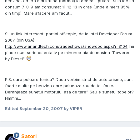
benzina, ca era mai ieftina (normal) la aceeasi putere. Si in loc sa
consum 7-8-9 am consumat 11-12-13 in oras (unde a mers 85%
din timp). Mare afacere am facut...
Si un link interesant, partial off-topic, de la Intel Developer Forum
2007 (din USA):
http://www.anandtech.com/tradeshows/showdoc.aspx?i=3104
Imi
place cum scrie ostentativ pe minunea aia de masina "Powered
by Diesel"
P.S. care poluare fonica? Daca vorbim strict de autoturisme, sunt
foarte multe pe benzina care polueaza rau de tot fonic.
Deranjeaza sunetul motorului asa de tare? Sau e sunetul tobelor?
Hmmm...
Edited
September 20, 2007
by VIPER
Satori