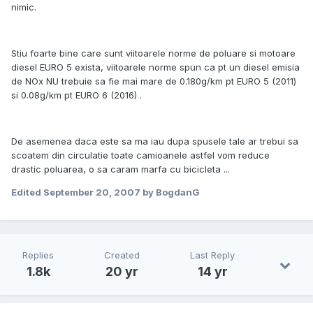
nimic.
Stiu foarte bine care sunt viitoarele norme de poluare si motoare
diesel EURO 5 exista, viitoarele norme spun ca pt un diesel emisia
de NOx NU trebuie sa fie mai mare de 0.180g/km pt EURO 5 (2011)
si 0.08g/km pt EURO 6 (2016) .
De asemenea daca este sa ma iau dupa spusele tale ar trebui sa
scoatem din circulatie toate camioanele astfel vom reduce
drastic poluarea, o sa caram marfa cu bicicleta ...
Edited
September 20, 2007
by BogdanG
Replies
Created
Last Reply
1.8k
20 yr
14 yr