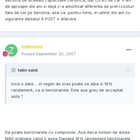
benzina de aceeasi capacitate cilindrica, dar cu 85 de cai. Il am
de aproape doi ani si deja s-a amortizat diferenta de pret+costuri
fata de cel pe benzina, asa ca...pentru mine, in ultimii doi ani cu
siguranta dieselul A FOST o afacere.
zalmoxis
Posted
September 20, 2007
tolin said:
Inca o data ... in regim de oras poate sa aiba si 16%
randament, ca si benzinarele. Este asa greu de acceptat
asta ?
Da poate benzinarele cu compresie...Asa daca vorbim de astea
MAS ordinare cand o avea Dieselul 16% randament benzinarele