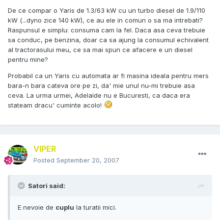
De ce compar o Yaris de 1.3/63 kW cu un turbo diesel de 1.9/110
kW (...dyno zice 140 kW), ce au ele in comun o sa ma intrebati?
Raspunsul e simplu: consuma cam la fel. Daca asa ceva trebuie
sa conduc, pe benzina, doar ca sa ajung la consumul echivalent
al tractorasului meu, ce sa mai spun ce afacere e un diesel
pentru mine?
Probabil ca un Yaris cu automata ar fi masina ideala pentru mers
bara-n bara cateva ore pe zi, da' mie unul nu-mi trebuie asa
ceva. La urma urmei, Adelaide nu e Bucuresti, ca daca era
stateam dracu' cuminte acolo!
VIPER
Posted
September 20, 2007
Satori said:
E nevoie de
cuplu
la turatii mici.