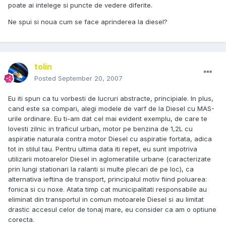
poate ai intelege si puncte de vedere diferite.
Ne spui si noua cum se face aprinderea la diesel?
tolin
Posted
September 20, 2007
Eu iti spun ca tu vorbesti de lucruri abstracte, principiale. In plus,
cand este sa compari, alegi modele de varf de la Diesel cu MAS-
urile ordinare. Eu ti-am dat cel mai evident exemplu, de care te
lovesti zilnic in traficul urban, motor pe benzina de 1,2L cu
aspiratie naturala contra motor Diesel cu aspiratie fortata, adica
tot in stilul tau. Pentru ultima data iti repet, eu sunt impotriva
utilizarii motoarelor Diesel in aglomeratiile urbane (caracterizate
prin lungi stationari la ralanti si multe plecari de pe loc), ca
alternativa ieftina de transport, principalul motiv fiind poluarea:
fonica si cu noxe. Atata timp cat municipalitati responsabile au
eliminat din transportul in comun motoarele Diesel si au limitat
drastic accesul celor de tonaj mare, eu consider ca am o optiune
corecta.