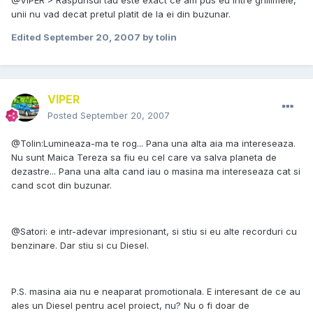
@VIPER > Raspunsul tau este exact ce am pus eu intre ghilimele,
unii nu vad decat pretul platit de la ei din buzunar.
Edited
September 20, 2007
by tolin
VIPER
Posted
September 20, 2007
@Tolin:Lumineaza-ma te rog... Pana una alta aia ma intereseaza.
Nu sunt Maica Tereza sa fiu eu cel care va salva planeta de
dezastre... Pana una alta cand iau o masina ma intereseaza cat si
cand scot din buzunar.
@Satori: e intr-adevar impresionant, si stiu si eu alte recorduri cu
benzinare. Dar stiu si cu Diesel.
P.S. masina aia nu e neaparat promotionala. E interesant de ce au
ales un Diesel pentru acel proiect, nu? Nu o fi doar de