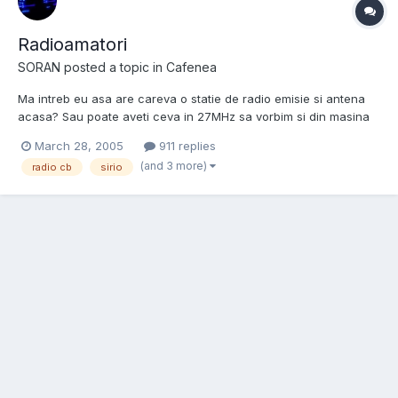
Radioamatori
SORAN
posted a topic in
Cafenea
Ma intreb eu asa are careva o statie de radio emisie si antena
acasa? Sau poate aveti ceva in 27MHz sa vorbim si din masina
sau poate in 144Mhz sau ce ar fi sa va luati statii in CB sa vorbim
March 28, 2005
911 replies
noi intre noi din club si sa ne dam informatii din trafic etc!
(and 3 more)
radio cb
sirio