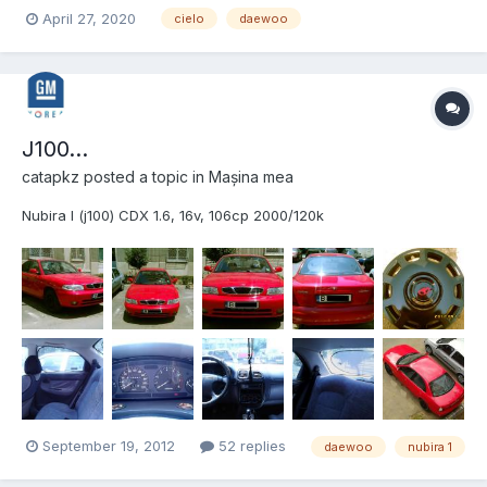
din clapeta de acceleratie
April 27, 2020
cielo
daewoo
J100...
catapkz
posted a topic in
Mașina mea
Nubira I (j100) CDX 1.6, 16v, 106cp 2000/120k
September 19, 2012
52 replies
daewoo
nubira 1