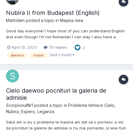
Nubira II from Budapest (English)
Martriden
posted a topic in
Mașina mea
Good day everyone! I hope most of you can understand English
and even though I'm not Romanian I can stay. I also have a
Nubira II and like some of you I also have a mental disorder that
April 10, 2023
79 replies
2
blocks me to sell it and I keep spending money to
maintain/improve it. :)
(and 2 more)
daewoo
nubira
Cielo daewoo pocnituri la galeria de
admisie
ScorpionulNr1
posted a topic in
Probleme tehnice Cielo,
Nubira, Espero, Leganza
Salut am si eu o problema la masina am dat sa o pornesc si imi
da pocnituri la galeria de admisie si nu mai porneste, si iese fum