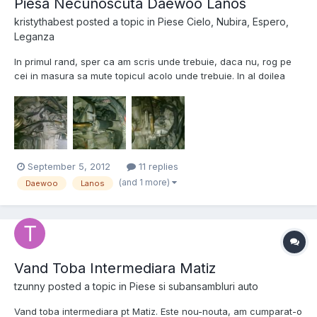
Piesa Necunoscuta Daewoo Lanos
kristythabest
posted a topic in
Piese Cielo, Nubira, Espero,
Leganza
In primul rand, sper ca am scris unde trebuie, daca nu, rog pe
cei in masura sa mute topicul acolo unde trebuie. In al doilea
rand, fac un apel la colegii cu Lanos, sau oricine are asa ceva
la motor, sa-mi spuna si mie cum se numeste piesa asta, si care
este rolul ei. Eu cred ca ar trebui sa inc...
September 5, 2012
11 replies
(and 1 more)
Daewoo
Lanos
Vand Toba Intermediara Matiz
tzunny
posted a topic in
Piese si subansambluri auto
Vand toba intermediara pt Matiz. Este nou-nouta, am cumparat-o