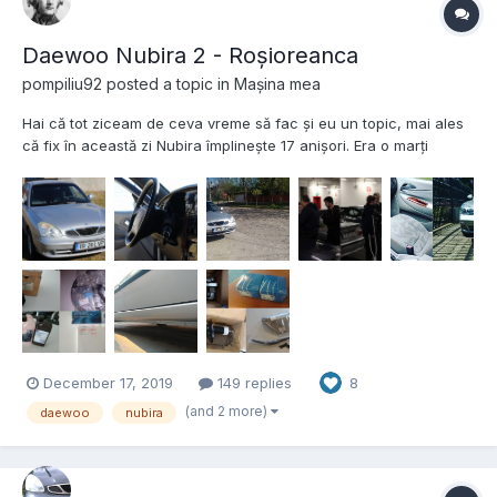
Daewoo Nubira 2 - Roșioreanca
pompiliu92
posted a topic in
Mașina mea
Hai că tot ziceam de ceva vreme să fac și eu un topic, mai ales
că fix în această zi Nubira împlinește 17 anișori. Era o marți
minunată din luna decembrie a anului 2002, iar subsemnatul
intrase deja în vacanță. Fericire mare! Cu o seară înainte dăduse
chiar și primii fulgi de nea ceea ce sporea...
December 17, 2019
149 replies
8
(and 2 more)
daewoo
nubira