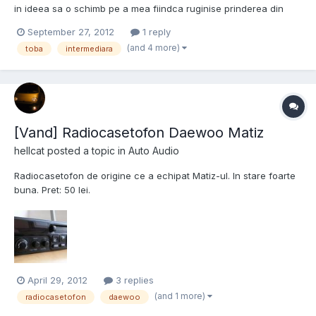
in ideea sa o schimb pe a mea fiindca ruginise prinderea din
fata, dar am rezolvat-o intre timp. Asadar o scot la vanzare cu
September 27, 2012
1 reply
pretul cu care am luat-o: 230lei. Voi reveni cu poze. Telefon:
(and 4 more)
toba
intermediara
0722263330
[Vand] Radiocasetofon Daewoo Matiz
hellcat
posted a topic in
Auto Audio
Radiocasetofon de origine ce a echipat Matiz-ul. In stare foarte
buna. Pret: 50 lei.
April 29, 2012
3 replies
(and 1 more)
radiocasetofon
daewoo