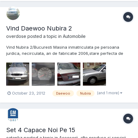
Vind Daewoo Nubira 2
overdose
posted a topic in
Automobile
Vind Nubira 2/Bucuresti Masina inmatriculata pe persoana
jurdica, necirculata, an de fabricatie 2006,stare perfecta de
functionare, versiunea CDX, Radio/CD 6 boxe, 2 airbaguri,
deschidere portbagaj/rezervor din interior, volan reglabil pe
inaltime, scaunul soferului reglabil pe 3 dimensiuni, rezema...
(and 1 more)
October 23, 2012
Daewoo
Nubira
Set 4 Capace Noi Pe 15
catapkz
posted a topic in
Accesorii, alte produse si servicii