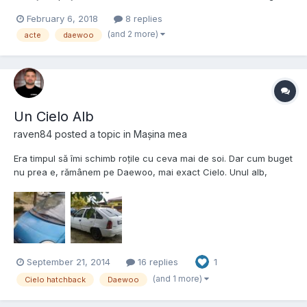
pe CI la menţiuni scrie „nu poate fi înstrăinată decât după
February 6, 2018
8 replies
achitarea integrală confirmată de către vânzător (RODAE)” Acum
(and 2 more)
acte
daewoo
ştim cu toţii că RODAE nu mai există - po...
Un Cielo Alb
raven84
posted a topic in
Mașina mea
Era timpul să îmi schimb roțile cu ceva mai de soi. Dar cum buget
nu prea e, rămânem pe Daewoo, mai exact Cielo. Unul alb,
hatchback, cu multă rugină dar și cu o instalație GPL clasică
gata montată pe el. Excelent pentru navetă dar cu niște bube
ciudate pe care nu știu exact cum să le rezolv. Până...
September 21, 2014
16 replies
1
(and 1 more)
Cielo hatchback
Daewoo